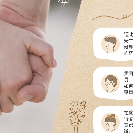
謹
先
最專
的茫
我
員
如何
專員
在
很
實
辦。