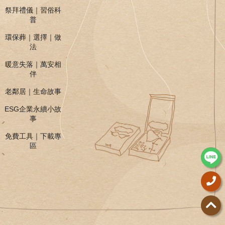
祭拜禮儀｜習俗科
普
環保葬｜選擇｜做
法
暖意失落｜萬安相
伴
老鄰居｜生命故事
ESG企業永續小故
事
免費工具｜下載專
區