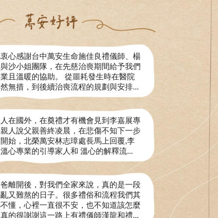
此衷心感謝台中萬安生命施佳良禮儀師、楊
生與沙小姐團隊，在先慈治喪期間給予我們
業且溫暖的協助。 從噩耗發生時在醫院
然無措，到後續治喪流程的規劃與安排...
因人在國外，在奠禮才有機會見到李嘉展專
。親人說父親善終凌晨，在悲傷不知下一步
開始，北榮萬安林志璋處長馬上回覆,李
溫心專業的引導家人和 溫心的解釋流...
爸爸離開後，對我們全家來說，真的是一段
慌亂又難熬的日子。很多禮俗和流程我們其
都不懂，心裡一直很不安，也不知道該怎麼
真的很謝謝這一路上有禮儀師漢龍和禮...