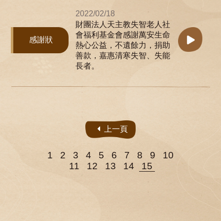
2022/02/18
財團法人天主教失智老人社
會福利基金會感謝萬安生命
感謝狀
熱心公益，不遺餘力，捐助
善款，嘉惠清寒失智、失能
長者。
上一頁
1
2
3
4
5
6
7
8
9
10
11
12
13
14
15