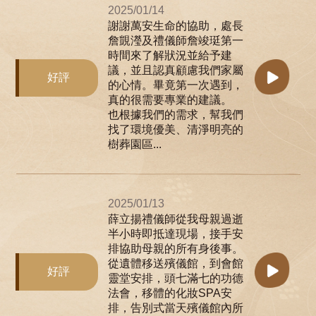
2025/01/14
謝謝萬安生命的協助，處長
詹覬瀅及禮儀師詹竣珽第一
時間來了解狀況並給予建
議，並且認真顧慮我們家屬
好評
的心情。畢竟第一次遇到，
真的很需要專業的建議。
也根據我們的需求，幫我們
找了環境優美、清淨明亮的
樹葬園區...
2025/01/13
薛立揚禮儀師從我母親過逝
半小時即抵達現場，接手安
排協助母親的所有身後事。
從遺體移送殯儀館，到會館
好評
靈堂安排，頭七滿七的功德
法會，移體的化妝SPA安
排，告別式當天殯儀館內所