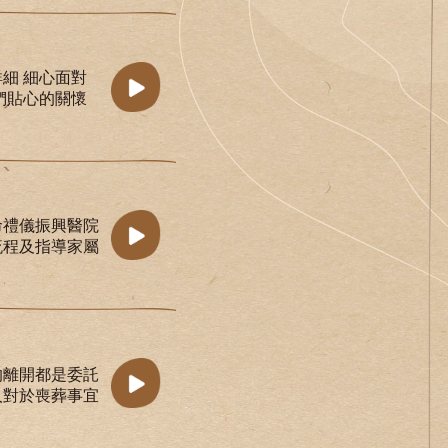
細 細心面對
們貼心的關懷
命禮儀振興醫院
流程及指導家屬
的離開都是委託
人對於喪葬事宜