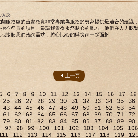
10/28
宜蘭服務處的苗處確實非常專業為服務的喪家提供最適合的建議
哄抬不務實的項目，最讓我覺得服務貼心的地方，他們在人力吃
地接聽我們諮詢需求，將心比心的與喪家一起面對...
上一頁
5
6
7
8
9
10
11
12
13
14
15
16
17
18
25
26
27
28
29
30
31
32
33
34
35
36
43
44
45
46
47
48
49
50
51
52
53
54
61
62
63
64
65
66
67
68
69
70
71
72
79
80
81
82
83
84
85
86
87
88
89
90
6
97
98
99
100
101
102
103
104
105
106
111
112
113
114
115
116
117
118
119
12