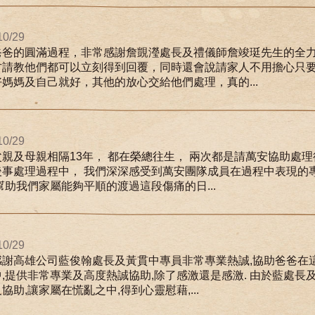
10/29
爸爸的圓滿過程，非常感謝詹覬瀅處長及禮儀師詹竣珽先生的全
方請教他們都可以立刻得到回覆，同時還會說請家人不用擔心只
媽媽及自己就好，其他的放心交給他們處理，真的...
10/29
親及母親相隔13年， 都在榮總往生， 兩次都是請萬安協助處理
後事處理過程中， 我們深深感受到萬安團隊成員在過程中表現的
幫助我們家屬能夠平順的渡過這段傷痛的日...
10/29
感謝高雄公司藍俊翰處長及黃貫中專員非常專業熱誠,協助爸爸在
,提供非常專業及高度熱誠協助,除了感激還是感激. 由於藍處長
協助,讓家屬在慌亂之中,得到心靈慰藉,...