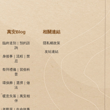
萬安Blog
相關連結
臨終道別｜預約諮
隱私權政策
詢
友站連結
身後事｜流程｜禁
忌
祭拜禮儀｜習俗科
普
環保葬｜選擇｜做
法
暖意失落｜萬安相
伴
老鄰居｜生命故事