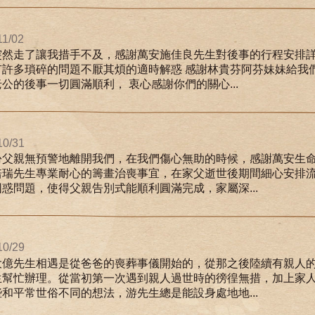
11/02
突然走了讓我措手不及，感謝萬安施佳良先生對後事的行程安排詳
有許多瑣碎的問題不厭其煩的適時解惑 感謝林貴芬阿芬妹妹給我
公的後事一切圓滿順利， 衷心感謝你們的關心...
10/31
份父親無預警地離開我們，在我們傷心無助的時候，感謝萬安生
培瑞先生專業耐心的籌畫治喪事宜，在家父逝世後期間細心安排
惑問題，使得父親告別式能順利圓滿完成，家屬深...
10/29
大億先生相遇是從爸爸的喪葬事儀開始的，從那之後陸續有親人
生幫忙辦理。從當初第一次遇到親人過世時的徬徨無措，加上家
和平常世俗不同的想法，游先生總是能設身處地地...