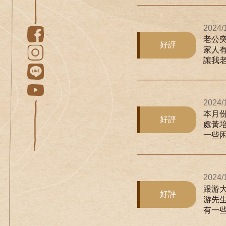
2024/
老公
好評
家人
讓我老
2024/
本月
好評
處黃
一些困
2024/
跟游
好評
游先
有一些