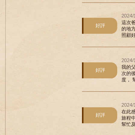
2024/
這次
好評
的地
照顧好
2024/
我的父
好評
次的
度， 
2024/
在此
好評
旅程中
幫忙及