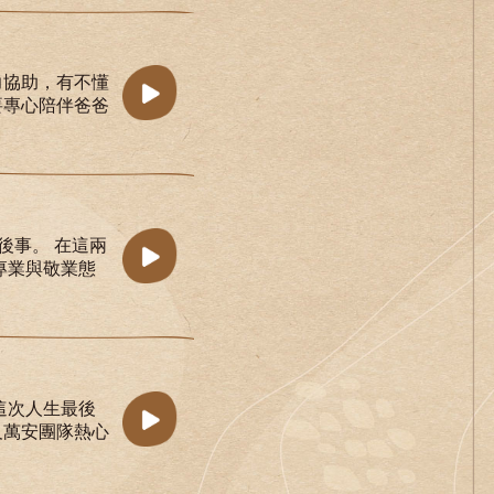
力協助，有不懂
要專心陪伴爸爸
後事。 在這兩
專業與敬業態
這次人生最後
及萬安團隊熱心