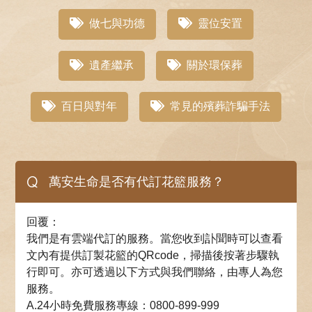
做七與功德
靈位安置
遺產繼承
關於環保葬
百日與對年
常見的殯葬詐騙手法
Q
萬安生命是否有代訂花籃服務？
回覆：
我們是有雲端代訂的服務。當您收到訃聞時可以查看
文內有提供訂製花籃的QRcode，掃描後按著步驟執
行即可。亦可透過以下方式與我們聯絡，由專人為您
服務。
A.24小時免費服務專線：0800-899-999