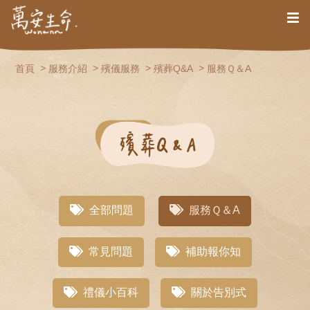
首頁
服務介紹
殯儀服務
殯葬Q&A
服務Ｑ＆A
全部問題
服務Ｑ＆A
常見問題
補助報你知
禮儀小百科
關於告別式