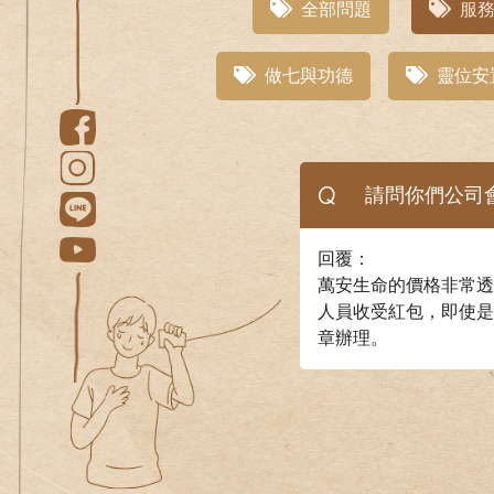
全部問題
服務
做七與功德
靈位安
Q
請問你們公司
回覆：
萬安生命的價格非常透
人員收受紅包，即使是
章辦理。