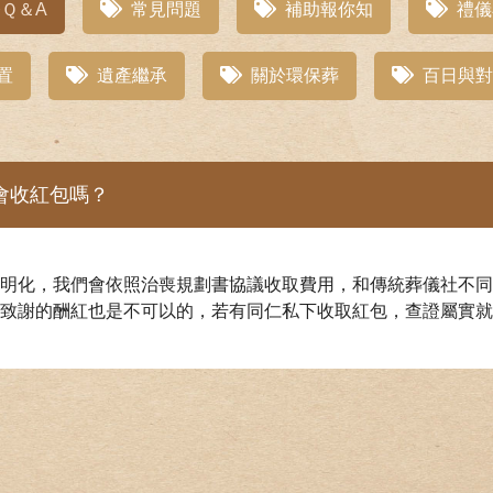
Ｑ＆A
常見問題
補助報你知
禮儀
置
遺產繼承
關於環保葬
百日與對
會收紅包嗎？
明化，我們會依照治喪規劃書協議收取費用，和傳統葬儀社不同
致謝的酬紅也是不可以的，若有同仁私下收取紅包，查證屬實就