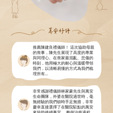
推薦陳建良禮儀師！ 這次協助母親
的喪事，陳先生展現了高度的專業
與同理心。在喪家最混亂、悲傷的
時刻，他用極大的耐心與溫暖帶領
我們，以清晰易懂的方式為我們梳
理所有...
非常感謝禮儀師林家豪先生與萬安
生命團隊，外婆在醫院過世時，毫
無經驗的我們頓時手足無措，非常
慶幸直接選擇了在醫院駐點的萬安
來協助後續事宜。 整個治喪過程