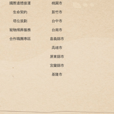
國際遺體接運
桃園市
生命契約
新竹市
塔位規劃
台中市
寵物殯葬服務
台南市
合作職團專區
嘉義縣市
高雄市
屏東縣市
宜蘭縣市
基隆市