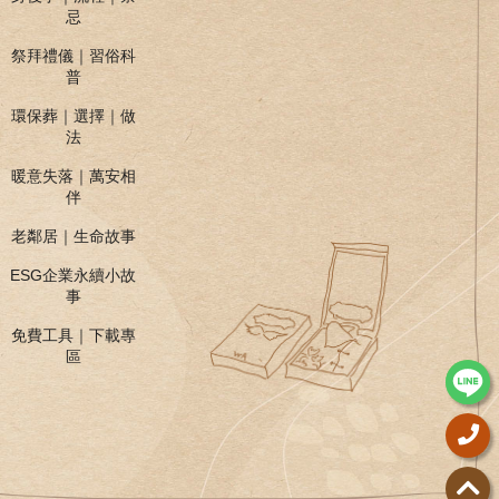
忌
祭拜禮儀｜習俗科
普
環保葬｜選擇｜做
法
暖意失落｜萬安相
伴
老鄰居｜生命故事
ESG企業永續小故
事
免費工具｜下載專
區