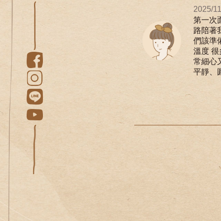
2025/11
第一次
路陪著
們該準
溫度 
常細心
平靜、