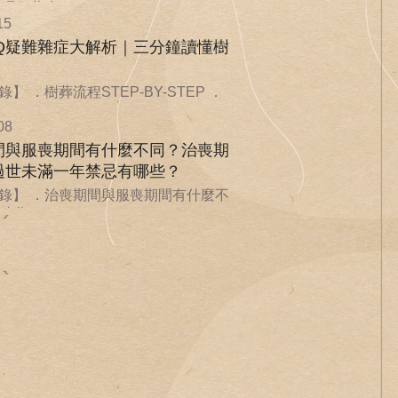
環保葬也...
15
AQ疑難雜症大解析｜三分鐘讀懂樹
】 ．樹葬流程STEP-BY-STEP ．
08
間與服喪期間有什麼不同？治喪期
過世未滿一年禁忌有哪些？
錄】 ．治喪期間與服喪期間有什麼不
喪期...