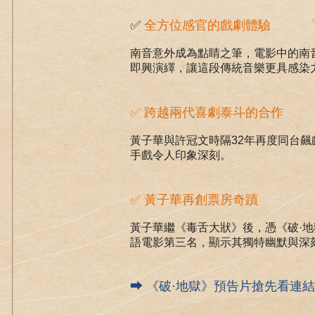
✅
全方位感官的戲劇體驗
南音意外成為點睛之筆，電影中的南
即興演繹，讓這段傳統音樂更具感染
✅ 跨越兩代喜劇泰斗的合作
黃子華與許冠文時隔32年再度同台
手戲令人印象深刻。
✅
黃子華再創票房奇蹟
黃子華繼《毒舌大狀》後，憑《破·
語電影第三名，顯示其獨特幽默與深
⮕
《破·地獄》預告片搶先看連結