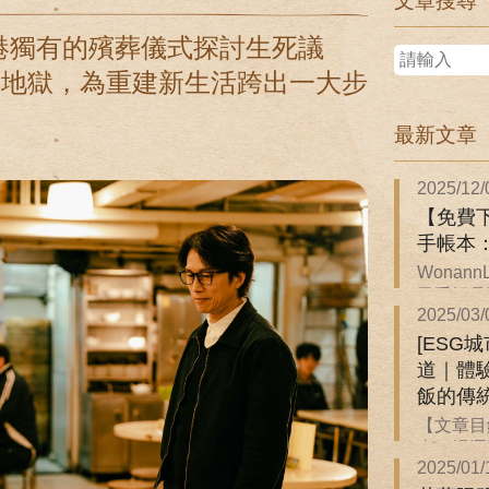
文章搜尋
港獨有的殯葬儀式探討生死議
的地獄，為重建新生活跨出一大步
最新文章
2025/12/
【免費下
手帳本
Wonan
子手帳是關
2025/03/
[ESG
道｜體
飯的傳
【文章目
來一場逐
2025/01/