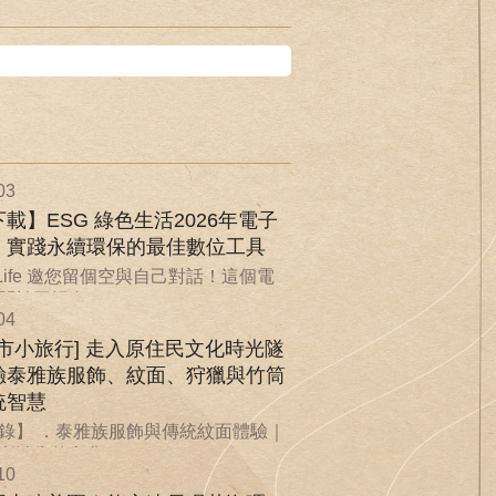
03
載】ESG 綠色生活2026年電子
：實踐永續環保的最佳數位工具
nLife 邀您留個空與自己對話！這個電
於回歸自...
04
城市小旅行] 走入原住民文化時光隧
驗泰雅族服飾、紋面、狩獵與竹筒
統智慧
錄】 ．泰雅族服飾與傳統紋面體驗｜
漸消失的文化...
10