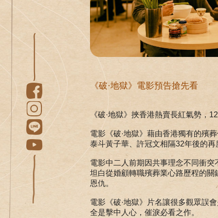
《破·地獄》電影預告搶先看
《破·地獄》挾香港熱賣長紅氣勢，1
電影《破·地獄》藉由香港獨有的殯
泰斗黃子華、許冠文相隔32年後的再
電影中二人前期因共事理念不同衝突
坦白從婚顧轉職殯葬業心路歷程的關
恩仇。
電影《破·地獄》片名讓很多觀眾誤
全是擊中人心，催淚必看之作。