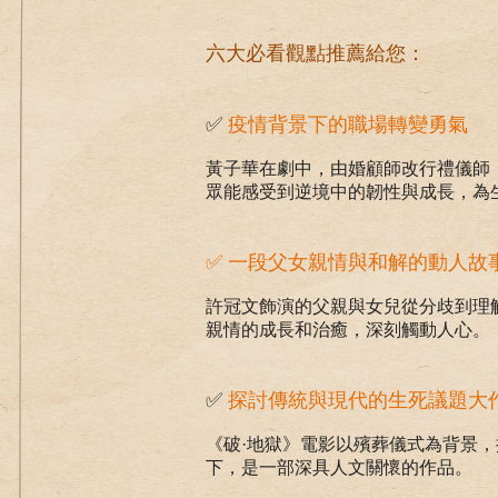
六大必看觀點推薦給您：
✅
疫情背景下的職場轉變勇氣
黃子華在劇中，由婚顧師改行禮儀師
眾能感受到逆境中的韌性與成長，為
✅ 一段父女親情與和解的動人故
許冠文飾演的父親與女兒從分歧到理
親情的成長和治癒，深刻觸動人心。
✅
探討傳統與現代的生死議題大
《破·地獄》電影以殯葬儀式為背景
下，是一部深具人文關懷的作品。