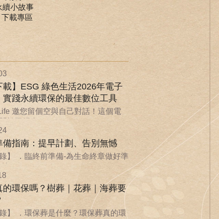
永續小故事
｜下載專區
03
載】ESG 綠色生活2026年電子
：實踐永續環保的最佳數位工具
nLife 邀您留個空與自己對話！這個電
於回歸自...
24
準備指南：提早計劃、告別無憾
錄】 ．臨終前準備-為生命終章做好準
...
18
真的環保嗎？樹葬｜花葬｜海葬要
？
錄】 ．環保葬是什麼？環保葬真的環