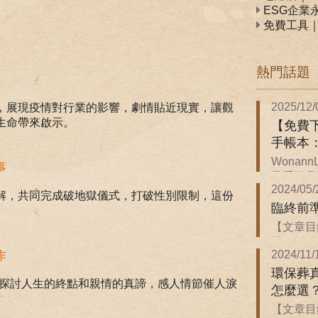
ESG企業
免費工具
熱門話題
2025/12/
，展現疫情對行業的影響，劇情貼近現實，讓觀
生命帶來啟示。
【免費下
手帳本
Wonan
事
子手帳是關
2024/05/
解，共同完成破地獄儀式，打破性別限制，這份
臨終前
【文章目
備 ．臨終前
2024/11/
作
環保葬
，探討人生的終點和親情的真諦，感人情節催人淚
怎麼選
【文章目