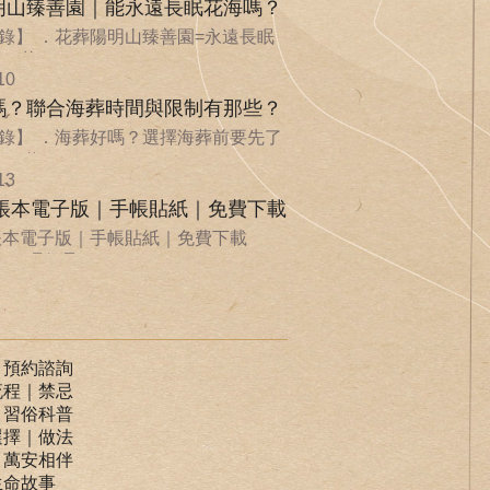
明山臻善園｜能永遠長眠花海嗎？
錄】 ．花葬陽明山臻善園=永遠長眠
．花...
10
嗎？聯合海葬時間與限制有那些？
錄】 ．海葬好嗎？選擇海葬前要先了
．聯...
13
手帳本電子版｜手帳貼紙｜免費下載
手帳本電子版｜手帳貼紙｜免費下載
ife 環保承...
｜預約諮詢
流程｜禁忌
｜習俗科普
選擇｜做法
｜萬安相伴
生命故事