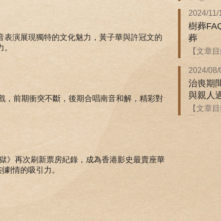
保嗎？ ．
2024/11/
樹葬F
葬
音表演展現獨特的文化魅力，黃子華與許冠文的
力。
【文章目錄
後悔...
2024/08/
治喪期
與親人
飆戲，前期衝突不斷，後期合唱南音和解，精彩對
【文章目
同？ ．治
地獄》再次刷新票房紀錄，成為香港影史最賣座華
刻劇情的吸引力。