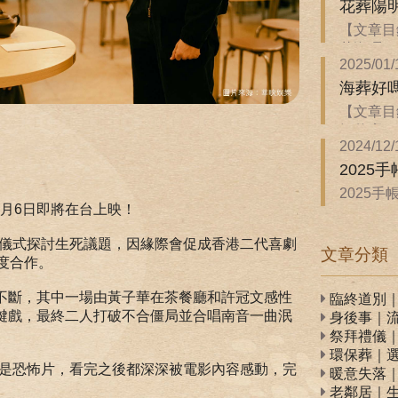
花葬陽
【文章目
花海嗎？ 
2025/01/
海葬好
【文章目
解什麼？ 
2024/12/
2025
2025
2月6日即將在台上映！
WonannL
葬儀式探討生死議題，因緣際會促成香港二代喜劇
文章分類
度合作。
不斷，其中一場由黃子華在茶餐廳和許冠文感性
臨終道別
鍵戲，最終二人打破不合僵局並合唱南音一曲泯
身後事｜
祭拜禮儀
環保葬｜
會是恐怖片，看完之後都深深被電影內容感動，完
暖意失落
老鄰居｜