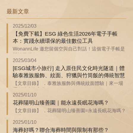
最新文章
2025/12/03
【免費下載】ESG 綠色生活2026年電子手帳
本：實踐永續環保的最佳數位工具
WonannLife 邀您留個空與自己對話！這個電子手帳是
關於回歸自...
2025/03/04
[ESG城市小旅行] 走入原住民文化時光隧道｜體
驗泰雅族服飾、紋面、狩獵與竹筒飯的傳統智慧
【文章目錄】 ．泰雅族服飾與傳統紋面體驗｜來一場
逐漸消失的文化...
2025/01/10
花葬陽明山臻善園｜能永遠長眠花海嗎？
【文章目錄】 ．花葬陽明山臻善園=永遠長眠花海嗎？
．花...
2025/01/10
海葬好嗎？聯合海葬時間與限制有那些？