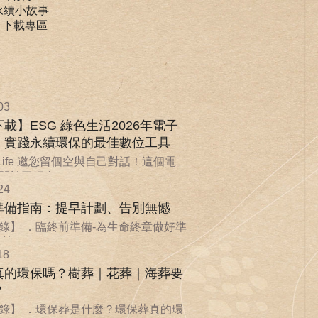
永續小故事
｜下載專區
03
載】ESG 綠色生活2026年電子
：實踐永續環保的最佳數位工具
nLife 邀您留個空與自己對話！這個電
於回歸自...
24
準備指南：提早計劃、告別無憾
錄】 ．臨終前準備-為生命終章做好準
...
18
真的環保嗎？樹葬｜花葬｜海葬要
？
錄】 ．環保葬是什麼？環保葬真的環