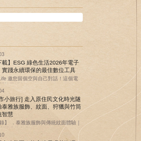
03
載】ESG 綠色生活2026年電子
：實踐永續環保的最佳數位工具
nLife 邀您留個空與自己對話！這個電
於回歸自...
04
城市小旅行] 走入原住民文化時光隧
驗泰雅族服飾、紋面、狩獵與竹筒
統智慧
錄】 ．泰雅族服飾與傳統紋面體驗｜
漸消失的文化...
10