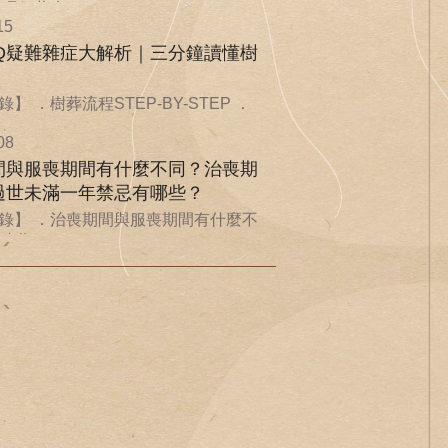
環保葬也...
15
AQ疑難雜症大解析｜三分鐘讀懂樹
】 ．樹葬流程STEP-BY-STEP ．
08
間與服喪期間有什麼不同？治喪期
過世未滿一年禁忌有哪些？
錄】 ．治喪期間與服喪期間有什麼不
喪期...