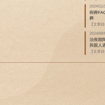
保嗎？ ．
2024/11/
樹葬F
葬
【文章目錄
後悔...
2024/08/
治喪期
與親人
【文章目
同？ ．治