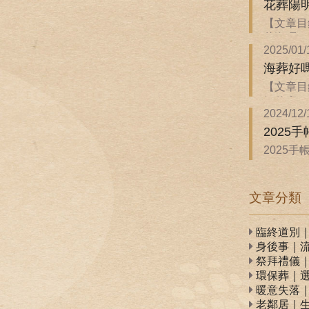
花葬陽
【文章目
花海嗎？ 
2025/01/
海葬好
【文章目
解什麼？ 
2024/12/
2025
2025
WonannL
文章分類
臨終道別
身後事｜
祭拜禮儀
環保葬｜
暖意失落
老鄰居｜