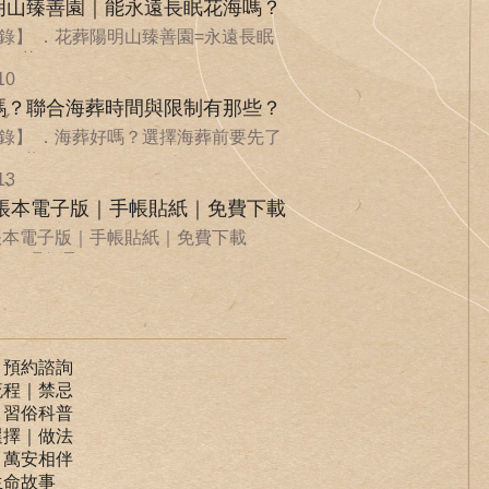
明山臻善園｜能永遠長眠花海嗎？
錄】 ．花葬陽明山臻善園=永遠長眠
．花...
10
嗎？聯合海葬時間與限制有那些？
錄】 ．海葬好嗎？選擇海葬前要先了
．聯...
13
手帳本電子版｜手帳貼紙｜免費下載
手帳本電子版｜手帳貼紙｜免費下載
ife 環保承...
｜預約諮詢
流程｜禁忌
｜習俗科普
選擇｜做法
｜萬安相伴
生命故事