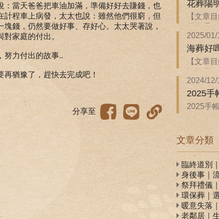
花葬陽
說：當天爸爸把車油加滿，準備好好去賺錢，也
在計程車上病發，太太也說：雖然他們很窮，但
【文章目
一塊錢，仍然要做好事、存好心。太太哭著說，
花海嗎？ 
2025/01/
與對家庭的付出。
海葬好
努力付出的故事..
【文章目
解什麼？ 
要再猶豫了，趕快去完成吧！
2024/12/
2025
2025
分享至
WonannL
文章分類
臨終道別
身後事｜
祭拜禮儀
環保葬｜
暖意失落
老鄰居｜