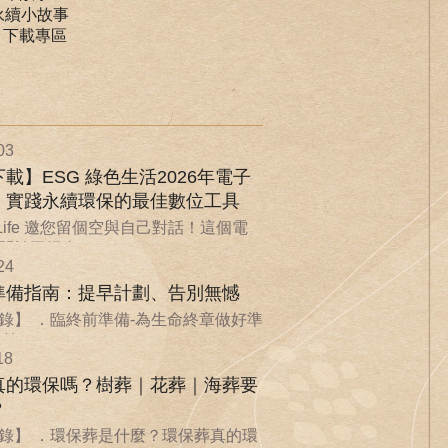
永續小故事
｜下載專區
03
載】ESG 綠色生活2026年電子
：實踐永續環保的最佳數位工具
nLife 邀您留個空與自己對話！這個電
於回歸自...
24
準備指南：提早計劃、告別無憾
錄】 ．臨終前準備-為生命終章做好準
...
18
真的環保嗎？樹葬｜花葬｜海葬要
？
錄】 ．環保葬是什麼？環保葬真的環