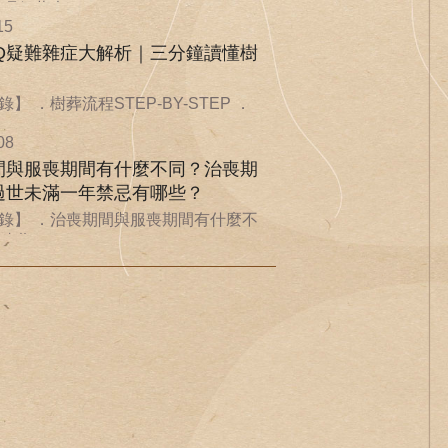
環保葬也...
15
AQ疑難雜症大解析｜三分鐘讀懂樹
】 ．樹葬流程STEP-BY-STEP ．
08
間與服喪期間有什麼不同？治喪期
過世未滿一年禁忌有哪些？
錄】 ．治喪期間與服喪期間有什麼不
喪期...