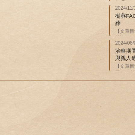
保嗎？ ．
2024/11/
樹葬F
葬
【文章目錄
後悔...
2024/08/
治喪期
與親人
【文章目
同？ ．治