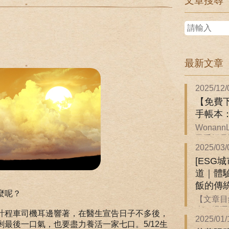
文章搜尋
最新文章
2025/12/
【免費下
手帳本
Wonan
子手帳是關
2025/03/
[ESG
道｜體
飯的傳
麼呢？
【文章目
來一場逐
計程車司機耳邊響著，在醫生宣告日子不多後，
2025/01/
最後一口氣，也要盡力養活一家七口。5/12生