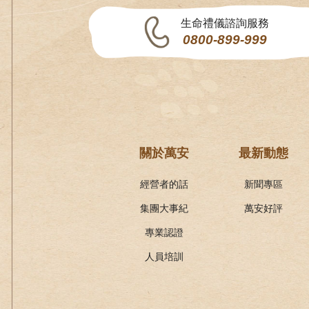
生命禮儀諮詢服務
0800-899-999
關於萬安
最新動態
經營者的話
新聞專區
集團大事紀
萬安好評
專業認證
人員培訓