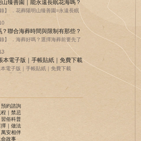
明山臻善園｜能永遠長眠花海嗎？
錄】 ．花葬陽明山臻善園=永遠長眠
．花...
10
嗎？聯合海葬時間與限制有那些？
錄】 ．海葬好嗎？選擇海葬前要先了
．聯...
13
手帳本電子版｜手帳貼紙｜免費下載
手帳本電子版｜手帳貼紙｜免費下載
ife 環保承...
｜預約諮詢
流程｜禁忌
｜習俗科普
選擇｜做法
｜萬安相伴
生命故事