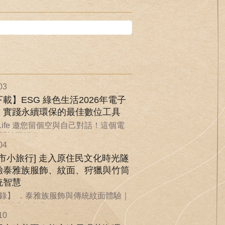
03
載】ESG 綠色生活2026年電子
：實踐永續環保的最佳數位工具
nLife 邀您留個空與自己對話！這個電
於回歸自...
04
城市小旅行] 走入原住民文化時光隧
驗泰雅族服飾、紋面、狩獵與竹筒
統智慧
錄】 ．泰雅族服飾與傳統紋面體驗｜
漸消失的文化...
10