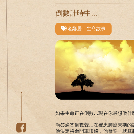
倒數計時中...
老鄰居｜生命故事
如果生命正在倒數…現在你最想做什
滴答滴答倒數聲…在罹患肺癌末期的
他決定拚命開車賺錢，他發誓，就算剩