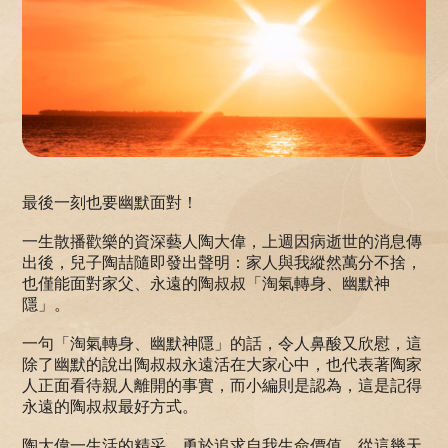
最後一刻也要幽默面對！
一生散播歡樂的資深藝人陶大偉，上週因病逝世的消息傳
出後，兒子陶喆隨即發出聲明：家人與我縱然萬分不捨，
也僅能面對家父、永遠的陶叔叔「淘氣轉身、幽默神
隱」。
一句「淘氣轉身、幽默神隱」的話，令人鼻酸又欣慰，這
除了幽默的說出陶叔叔永遠活在大家心中，也代表著陶家
人正面看待親人離開的事實，而小編則是認為，這是記得
永遠的陶叔叔最好方式。
陶大偉一生活的精采，勇於追求自我生命價值，從這幾天