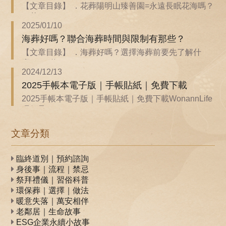
【文章目錄】 ．花葬陽明山臻善園=永遠長眠花海嗎？
．花...
2025/01/10
海葬好嗎？聯合海葬時間與限制有那些？
【文章目錄】 ．海葬好嗎？選擇海葬前要先了解什
麼？ ．聯...
2024/12/13
2025手帳本電子版｜手帳貼紙｜免費下載
2025手帳本電子版｜手帳貼紙｜免費下載WonannLife
環保承...
文章分類
臨終道別｜預約諮詢
身後事｜流程｜禁忌
祭拜禮儀｜習俗科普
環保葬｜選擇｜做法
暖意失落｜萬安相伴
老鄰居｜生命故事
ESG企業永續小故事