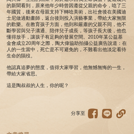
的新聞看到，原來他年少時曾因遵從父親的命令，唸了三
年國貿，後來在母親支持下轉唸美術，出社會後在美國迪
士尼做過動畫師，返台後則投入演藝事業，帶給大家無限
的歡樂。在教育孩子方面，他則和嚴肅的父親不同，他不
斷學習與兒子溝通、陪伴兒子成長，等孩子長大後，他也
懂得放手，讓孩子有足夠的發展空間。2010年某公益基
金會成立20周年之際，陶大偉協助拍攝公益廣告說道：在
人的一生當中，死亡是不可避免的，不難看出他淡定看待
生命的隕歿。
他認真追夢的態度，值得大家學習，他無憾無悔的一生，
帶給大家省思。
這是陶叔叔的人生，你的呢？
分享至