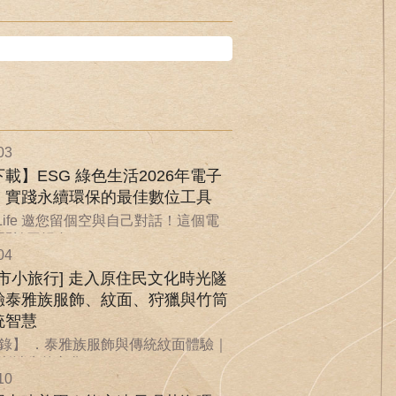
03
載】ESG 綠色生活2026年電子
：實踐永續環保的最佳數位工具
nLife 邀您留個空與自己對話！這個電
於回歸自...
04
城市小旅行] 走入原住民文化時光隧
驗泰雅族服飾、紋面、狩獵與竹筒
統智慧
錄】 ．泰雅族服飾與傳統紋面體驗｜
漸消失的文化...
10