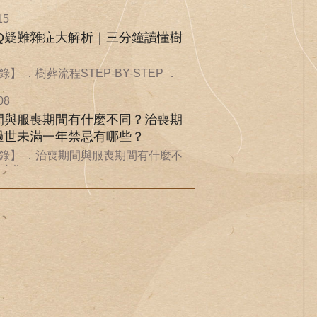
環保葬也...
15
AQ疑難雜症大解析｜三分鐘讀懂樹
】 ．樹葬流程STEP-BY-STEP ．
08
間與服喪期間有什麼不同？治喪期
過世未滿一年禁忌有哪些？
錄】 ．治喪期間與服喪期間有什麼不
喪期...