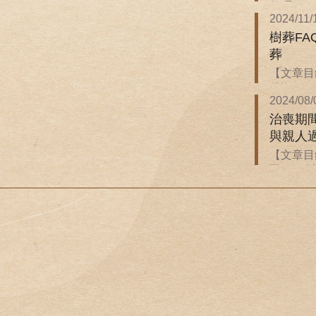
保嗎？ ．
2024/11/
樹葬F
葬
【文章目錄
後悔...
2024/08/
治喪期
與親人
【文章目
同？ ．治