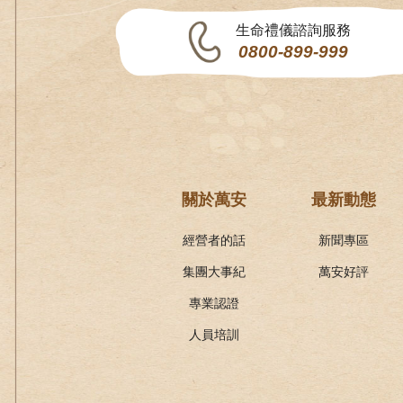
生命禮儀諮詢服務
0800-899-999
關於萬安
最新動態
經營者的話
新聞專區
集團大事紀
萬安好評
專業認證
人員培訓