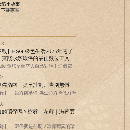
永續小故事
｜下載專區
03
載】ESG 綠色生活2026年電子
：實踐永續環保的最佳數位工具
nLife 邀您留個空與自己對話！這個電
於回歸自...
24
準備指南：提早計劃、告別無憾
錄】 ．臨終前準備-為生命終章做好準
...
18
真的環保嗎？樹葬｜花葬｜海葬要
？
錄】 ．環保葬是什麼？環保葬真的環