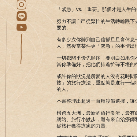
「緊急」vs.「重要」那個才是人生
努力不讓自己從繁忙的生活轉輪跌下
要的。
有多少次你聽到自己信誓旦旦會休息
人，然後當某件更「緊急」的事情出
一切都關乎優先順序，要明白如果你
當你準備好，把他們排進忙碌不堪的
或許你的狀況是所愛的人沒有花時間
旅」的旅行療法，重點就是進行一個
的人。
本書整理出超過一百種渡假選擇，讓
橫跨五大洲，最新的旅行潮流，最有
網站、旅行小撇步，還有來自治療師
從旅行獲得療癒的力量。