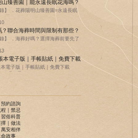
明山臻善園｜能永遠長眠花海嗎？
錄】 ．花葬陽明山臻善園=永遠長眠
．花...
10
嗎？聯合海葬時間與限制有那些？
錄】 ．海葬好嗎？選擇海葬前要先了
．聯...
13
手帳本電子版｜手帳貼紙｜免費下載
手帳本電子版｜手帳貼紙｜免費下載
ife 環保承...
｜預約諮詢
流程｜禁忌
｜習俗科普
選擇｜做法
｜萬安相伴
生命故事