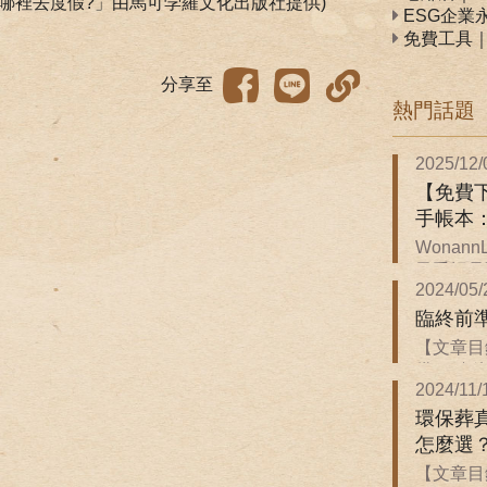
哪裡去度假?」由馬可孛羅文化出版社提供)
ESG企業
免費工具
分享至
熱門話題
2025/12/
【免費下
手帳本
Wonan
子手帳是關
2024/05/
臨終前
【文章目
備 ．臨終前
2024/11/
環保葬
怎麼選
【文章目