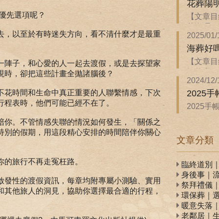
花葬陽
的優先選項呢？
【文章目
花海嗎？ 
去，以至於有時迷失方向，看不清什麼才是最重
2025/01/
海葬好
【文章目
一陣子，和心愛的人一起去渡假，或是去探望家
解什麼？ 
現時，卻把這些計畫全拋諸腦後？
2024/12/
不花時間和生命中真正重要的人聯繫情感，下次
2025
行程表時，他們可能已經不在了。
2025
WonannL
陪你。不管情感失聯的情況如何發生，「關係之
特別的假期，用這段精心安排的時間陪伴你關心
文章分類
你的旅行不再走冤枉路。
臨終道別
身後事｜
啟發性的渡假資訊，每章均附專屬小測驗、實用
祭拜禮儀
和其他旅人的洞見，協助你選擇最合適的行程，
環保葬｜
暖意失落
老鄰居｜