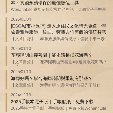
本：實踐永續環保的最佳數位工具
WonannLife 邀您留個空與自己對話！這個電子手帳是
關於回歸自...
2025/03/04
[ESG城市小旅行] 走入原住民文化時光隧道｜體
驗泰雅族服飾、紋面、狩獵與竹筒飯的傳統智慧
【文章目錄】 ．泰雅族服飾與傳統紋面體驗｜來一場
逐漸消失的文化...
2025/01/10
花葬陽明山臻善園｜能永遠長眠花海嗎？
【文章目錄】 ．花葬陽明山臻善園=永遠長眠花海嗎？
．花...
2025/01/10
海葬好嗎？聯合海葬時間與限制有那些？
【文章目錄】 ．海葬好嗎？選擇海葬前要先了解什
麼？ ．聯...
2024/12/13
2025手帳本電子版｜手帳貼紙｜免費下載
2025手帳本電子版｜手帳貼紙｜免費下載WonannLife