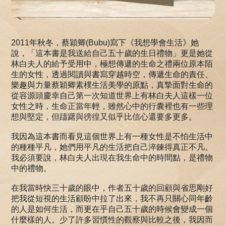
2011年秋冬，蔡穎卿(Bubu)寫下《我想學會生活》她
說，「這本書是我送給自己五十歲的生日禮物」更是她從
林白夫人的給予受用中，極想傳遞的生命之禮兩位原本陌
生的女性，透過閱讀與書寫穿越時空，傳遞生命的責任、
樂趣與力量蔡穎卿素樸生活美學的原點，真摯面對生命的
從容源頭慶幸自己第一次知道世界上有林白夫人這樣一位
女性之時，生命正當年輕，雖然心中的行囊裡也有一些理
想與堅定，但躊躇與徬徨又似乎比信心還要多更多。
我因為這本書而看見這個世界上有一種女性是不怕生活中
的種種平凡，她們用平凡的生活把自己淬鍊得真正不凡。
我必須要說，林白夫人出現在我生命中的時間點，是禮物
中的禮物。
在我當時快三十歲的眼中，作者五十歲的回顧與省思剛好
把我從短視的生活顧盼中拉了出來，我不再只關心同年齡
的人是如何生活，而更在乎自己五十歲的時候會變成一個
什麼樣的人。少了許多習慣性的觀察與比較之後，我因而