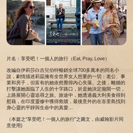
片名：享受吧！一個人的旅行（Eat, Pray, Love）
改編自伊莉莎白吉兒伯特暢銷全球700多萬本的同名小
說，劇情描述莉茲擁有全世界女人想要的一切：老公、事
業和房子，但富有的她依然覺得內心失落。之後，離婚的
打擊讓她面臨了人生的十字路口，於是她決定拋開一切，
上路展開心靈追尋之旅。旅途中，她透過義大利美食得到
慰藉，在印度靈修中獲得救贖，最後意外的在峇里島找到
身心靈的平靜與生命中的真愛…
（本篇之“享受吧！一個人的旅行”之圖文，由威翰影片同
意使用)