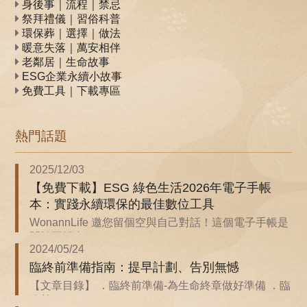
身後事｜流程｜禁忌
祭拜禮儀｜習俗科普
環保葬｜選擇｜做法
暖意失落｜萬安相伴
老鄰居｜生命故事
ESG企業永續小故事
免費工具｜下載專區
熱門話題
2025/12/03
【免費下載】ESG 綠色生活2026年電子手帳
本：實踐永續環保的最佳數位工具
WonannLife 邀您留個空與自己對話！這個電子手帳是
關於回歸自...
2024/05/24
臨終前準備指南：提早計劃、告別無憾
【文章目錄】 ．臨終前準備-為生命終章做好準備 ．臨
終前...