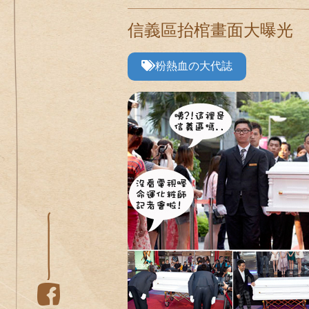
信義區抬棺畫面大曝光
粉熱血の大代誌