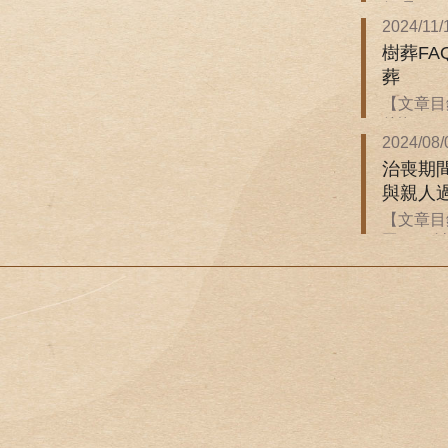
保嗎？ ．
2024/11/
樹葬F
葬
【文章目錄
後悔...
2024/08/
治喪期
與親人
【文章目
同？ ．治