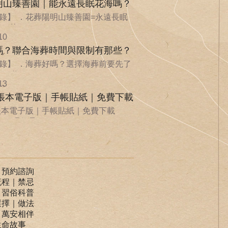
明山臻善園｜能永遠長眠花海嗎？
錄】 ．花葬陽明山臻善園=永遠長眠
．花...
10
嗎？聯合海葬時間與限制有那些？
錄】 ．海葬好嗎？選擇海葬前要先了
．聯...
13
手帳本電子版｜手帳貼紙｜免費下載
手帳本電子版｜手帳貼紙｜免費下載
ife 環保承...
｜預約諮詢
流程｜禁忌
｜習俗科普
選擇｜做法
｜萬安相伴
生命故事