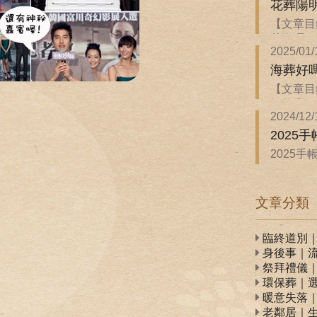
花葬陽
【文章目
花海嗎？ 
2025/01/
海葬好
【文章目
解什麼？ 
2024/12/
2025
2025
WonannL
文章分類
臨終道別
身後事｜
祭拜禮儀
環保葬｜
暖意失落
老鄰居｜