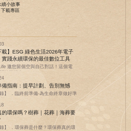
永續小故事
｜下載專區
03
載】ESG 綠色生活2026年電子
：實踐永續環保的最佳數位工具
nLife 邀您留個空與自己對話！這個電
於回歸自...
24
準備指南：提早計劃、告別無憾
錄】 ．臨終前準備-為生命終章做好準
...
18
真的環保嗎？樹葬｜花葬｜海葬要
？
錄】 ．環保葬是什麼？環保葬真的環