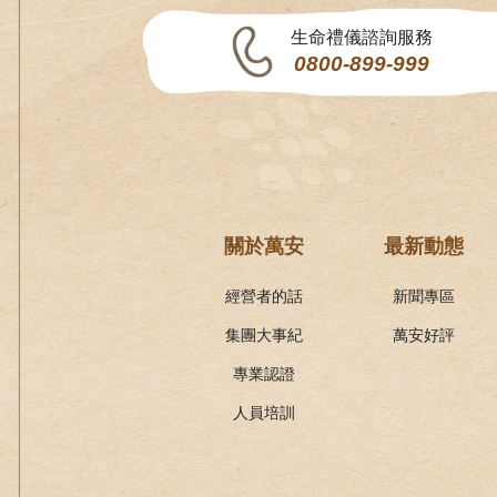
生命禮儀諮詢服務
0800-899-999
關於萬安
最新動態
經營者的話
新聞專區
集團大事紀
萬安好評
專業認證
人員培訓