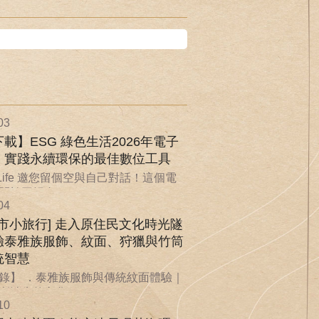
03
載】ESG 綠色生活2026年電子
：實踐永續環保的最佳數位工具
nLife 邀您留個空與自己對話！這個電
於回歸自...
04
城市小旅行] 走入原住民文化時光隧
驗泰雅族服飾、紋面、狩獵與竹筒
統智慧
錄】 ．泰雅族服飾與傳統紋面體驗｜
漸消失的文化...
10