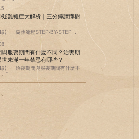
環保葬也...
15
AQ疑難雜症大解析｜三分鐘讀懂樹
】 ．樹葬流程STEP-BY-STEP ．
08
間與服喪期間有什麼不同？治喪期
過世未滿一年禁忌有哪些？
錄】 ．治喪期間與服喪期間有什麼不
喪期...