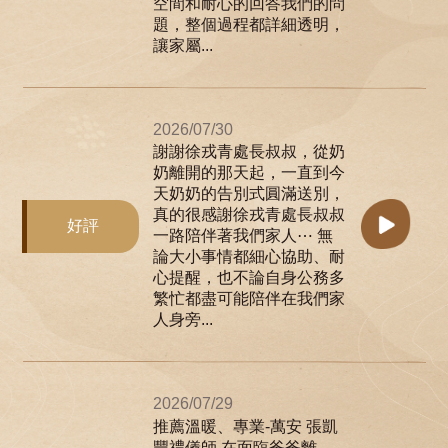
空間和耐心的回答我們的問
題，整個過程都詳細透明，
讓家屬...
2026/07/30
謝謝徐戎青處長叔叔，從奶
奶離開的那天起，一直到今
天奶奶的告別式圓滿送別，
真的很感謝徐戎青處長叔叔
好評
一路陪伴著我們家人⋯ 無
論大小事情都細心協助、耐
心提醒，也不論自身公務多
繁忙都盡可能陪伴在我們家
人身旁...
2026/07/29
推薦溫暖、專業-萬安 張凱
豐禮儀師 在面臨爸爸離