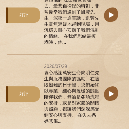
去、最悲傷徬徨的時刻，非
常慶幸我們遇到了凱豐先
好評
生，深夜一通電話，凱豐先
生毫無遲疑地趕到現場，用
沉穩與耐心安撫了我們混亂
的情緒。 在我們思緒最模
糊時，他...
2026/07/29
衷心感謝萬安生命簡明仁先
生與服務團隊的協助。在這
段艱難的日子裡，您們始終
以專業、細心與溫暖的態度
好評
陪伴我們，無論是各項流程
的安排，或是對家屬的關懷
與照顧，都讓我們深深感受
到安心與支持。 在失去媽
媽悲傷...