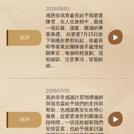
2026/08/01
感恩徐戎青處長給予我婆婆
陳雪，在人生旅程中，最後
一場莊嚴、溫暖、圓滿的畢
業典禮。 自婆婆7月15日放
好評
下病痛折磨那刻起，徐處長
即帶著萬安團隊接手處理相
關事宜，每個時程規劃、流
程細節、注意事項，皆能鉅
細...
2026/07/30
真的非常感謝許景翔禮儀師
與張浩霖給予我們的支持與
幫助，也感謝萬安生命用心
服務，從婆婆過世到圓滿這
好評
段時間，一切流程都幫我們
安排妥當，也給予很多討論