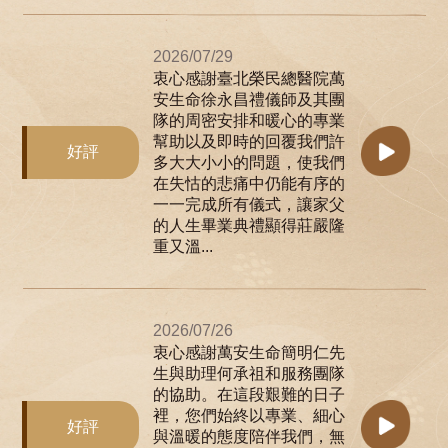
2026/07/29
衷心感謝臺北榮民總醫院萬
安生命徐永昌禮儀師及其團
隊的周密安排和暖心的專業
幫助以及即時的回覆我們許
好評
多大大小小的問題，使我們
在失怙的悲痛中仍能有序的
一一完成所有儀式，讓家父
的人生畢業典禮顯得莊嚴隆
重又溫...
2026/07/26
衷心感謝萬安生命簡明仁先
生與助理何承祖和服務團隊
的協助。在這段艱難的日子
裡，您們始終以專業、細心
好評
與溫暖的態度陪伴我們，無