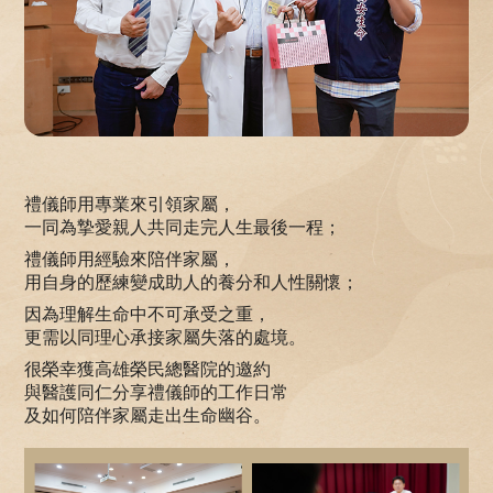
禮儀師用專業來引領家屬，
一同為摯愛親人共同走完人生最後一程；
禮儀師用經驗來陪伴家屬，
用自身的歷練變成助人的養分和人性關懷；
因為理解生命中不可承受之重，
更需以同理心承接家屬失落的處境。
很榮幸獲高雄榮民總醫院的邀約
與醫護同仁分享禮儀師的工作日常
及如何陪伴家屬走出生命幽谷。