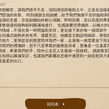
/07
突然離世，讓我們措手不及，深陷徬徨與無助之中。正是在這樣
們堅強的依靠。 特別感謝念祖副總，給予我們無微不至的協助與
臨場的支援，念祖副總始終耐心傾聽、即時回應，並以高度的專
讓整個過程能夠順利圓滿地進行。 也感謝書愷禮儀師，以極大的
的情緒，不僅在第一時間協助安排，更在接下來的每一個環節中
告別儀式能夠井然有序、溫暖安定。他總是主動說明細節，替我
的地方，更用從容的態度陪伴我們一家，走過每一個需要放下與道
助我們的禮儀師，您不只是專業的服務提供者，更像是一位溫柔
時候，牽著我們的手，陪外公走完人生最後一段旅程。 感謝萬安
告別得以圓滿安詳，也讓我們家屬在悲痛中感受到一絲安慰與力
最溫柔的出口。
回列表