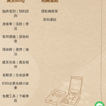
萬安Blog
相關連結
臨終道別｜預約諮
隱私權政策
詢
友站連結
身後事｜流程｜禁
忌
祭拜禮儀｜習俗科
普
環保葬｜選擇｜做
法
暖意失落｜萬安相
伴
老鄰居｜生命故事
ESG企業永續小故
事
免費工具｜下載專
區