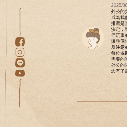
2025/08
外公的
成為我
排還是
決定，
們沉重
讓整個
及注意
每位協
需要的
外公的
念有了