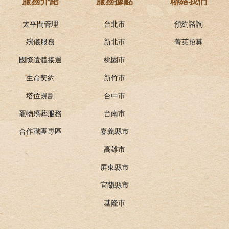
服務介紹
服務據點
聯絡我們
太平間管理
台北市
預約諮詢
殯儀服務
新北市
菁英招募
國際遺體接運
桃園市
生命契約
新竹市
塔位規劃
台中市
寵物殯葬服務
台南市
合作職團專區
嘉義縣市
高雄市
屏東縣市
宜蘭縣市
基隆市