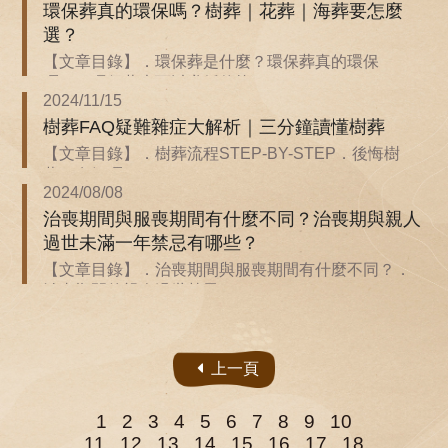
環保葬真的環保嗎？樹葬｜花葬｜海葬要怎麼
選？
【文章目錄】．環保葬是什麼？環保葬真的環保
嗎？．環保葬也可以遵循傳統...
2024/11/15
樹葬FAQ疑難雜症大解析｜三分鐘讀懂樹葬
【文章目錄】．樹葬流程STEP-BY-STEP．後悔樹
葬！有解嗎？．...
2024/08/08
治喪期間與服喪期間有什麼不同？治喪期與親人
過世未滿一年禁忌有哪些？
【文章目錄】．治喪期間與服喪期間有什麼不同？．
治喪期間的親人過世禁忌...
上一頁
1
2
3
4
5
6
7
8
9
10
11
12
13
14
15
16
17
18