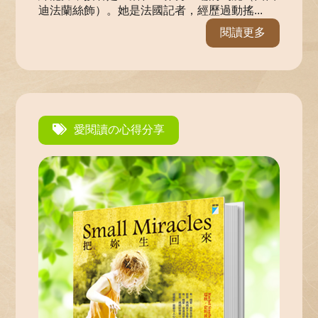
迪法蘭絲飾）。她是法國記者，經歷過動搖...
閱讀更多
愛閱讀の心得分享