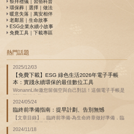
祭拜禮儀｜習俗科普
環保葬｜選擇｜做法
暖意失落｜萬安相伴
老鄰居｜生命故事
ESG企業永續小故事
免費工具｜下載專區
熱門話題
2025/12/03
【免費下載】ESG 綠色生活2026年電子手帳
本：實踐永續環保的最佳數位工具
WonannLife邀您留個空與自己對話！這個電子手帳是
關於回歸自我...
2024/05/24
臨終前準備指南：提早計劃、告別無憾
【文章目錄】．臨終前準備-為生命終章做好準備．臨
終前準備-選擇優良殯...
2024/11/18