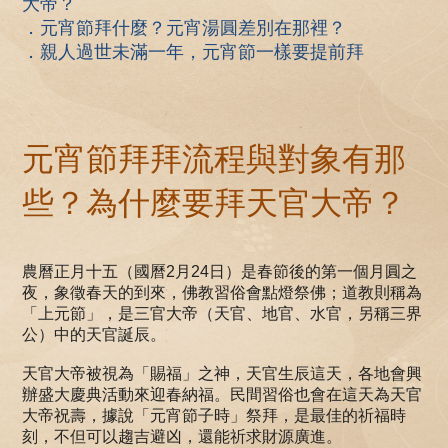
大帝？
．元宵節拜什麼？元宵湯圓差別在那裡？
．親人過世未滿一年，元宵節一樣要提前拜
元宵節拜拜流程與對象有那
些？為什麼要拜天官大帝？
農曆正月十五（國曆2月24日）是春節後的第一個月圓之
夜，象徵春天的到來，佛教習俗會點燈祭佛；道教則稱為
「上元節」，是三官大帝（天官、地官、水官，另稱三界
公）中的天官誕辰。
天官大帝被視為「賜福」之神，天官生辰這天，各地會興
辦盛大慶典活動來迎春納福。民間習俗也會在這天為天官
大帝祝壽，據說「元宵節子時」祭拜，是最佳的祈福時
刻，不但可以趨吉避凶，還能祈求財源廣進。