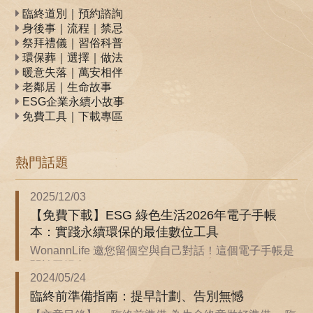
臨終道別｜預約諮詢
身後事｜流程｜禁忌
祭拜禮儀｜習俗科普
環保葬｜選擇｜做法
暖意失落｜萬安相伴
老鄰居｜生命故事
ESG企業永續小故事
免費工具｜下載專區
熱門話題
2025/12/03
【免費下載】ESG 綠色生活2026年電子手帳
本：實踐永續環保的最佳數位工具
WonannLife 邀您留個空與自己對話！這個電子手帳是
關於回歸自...
2024/05/24
臨終前準備指南：提早計劃、告別無憾