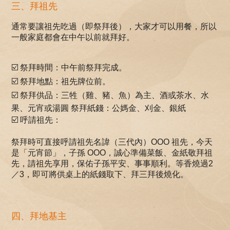
三、拜祖先
通常要讓祖先吃過（即祭拜後），大家才可以用餐，所以
一般家庭都會在中午以前就拜好。
☑️ 祭拜時間：中午前祭拜完成。
☑️ 祭拜地點：祖先牌位前。
☑️ 祭拜供品：三牲（雞、豬、魚）為主、酒或茶水、水
果、元宵或湯圓 祭拜紙錢：公媽金、刈金、銀紙
☑️ 呼請祖先：
祭拜時可直接呼請祖先名諱（三代內）OOO 祖先，今天
是「元宵節」，子孫 OOO，誠心準備菜飯、金紙敬拜祖
先，請祖先享用，保佑子孫平安、事事順利。等香燒過2
／3，即可將供桌上的紙錢取下、拜三拜後燒化。
四、拜地基主