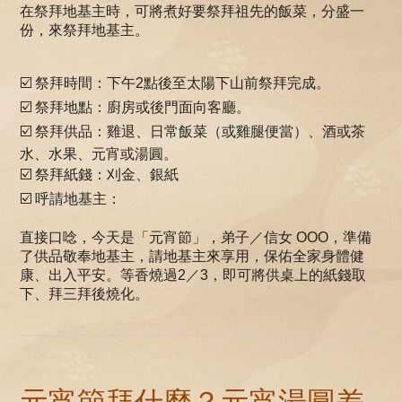
在祭拜地基主時，可將煮好要祭拜祖先的飯菜，分盛一
份，來祭拜地基主。
☑️ 祭拜時間：下午2點後至太陽下山前祭拜完成。
☑️ 祭拜地點：廚房或後門面向客廳。
☑️ 祭拜供品：雞退、日常飯菜（或雞腿便當）、酒或茶
水、水果、元宵或湯圓。
☑️ 祭拜紙錢：刈金、銀紙
☑️ 呼請地基主：
直接口唸，今天是「元宵節」，弟子／信女 OOO，準備
了供品敬奉地基主，請地基主來享用，保佑全家身體健
康、出入平安。等香燒過2／3，即可將供桌上的紙錢取
下、拜三拜後燒化。