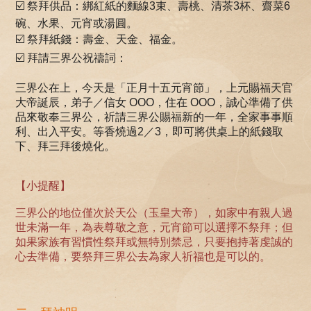
☑️ 祭拜供品：綁紅紙的麵線3束、壽桃、清茶3杯、齋菜6
碗、水果、元宵或湯圓。
☑️ 祭拜紙錢：壽金、天金、福金。
☑️ 拜請三界公祝禱詞：
三界公在上，今天是「正月十五元宵節」，上元賜福天官
大帝誕辰，弟子／信女 OOO，住在 OOO，誠心準備了供
品來敬奉三界公，祈請三界公賜福新的一年，全家事事順
利、出入平安。等香燒過2／3，即可將供桌上的紙錢取
下、拜三拜後燒化。
【小提醒】
三界公的地位僅次於天公（玉皇大帝），如家中有親人過
世未滿一年，為表尊敬之意，元宵節可以選擇不祭拜；但
如果家族有習慣性祭拜或無特別禁忌，只要抱持著虔誠的
心去準備，要祭拜三界公去為家人祈福也是可以的。