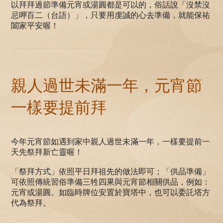
以拜拜過節準備元宵或湯圓都是可以的，俗話說「沒禁沒
忌呷百二（台語）」，只要用虔誠的心去準備，就能保祐
闔家平安喔！
親人過世未滿一年，元宵節
一樣要提前拜
今年元宵節如遇到家中親人過世未滿一年，一樣要提前一
天先祭拜新亡靈喔！
「祭拜方式」依照平日拜祖先的做法即可；「供品準備」
可依照傳統習俗準備三牲四果與元宵節相關供品，例如：
元宵或湯圓。如臨時牌位安置於寶塔中，也可以委託塔方
代為祭拜。