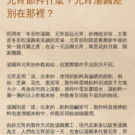
元宵節拜什麼？元宵湯圓差
別在那裡？
民間有「冬至吃湯圓、元宵節品元宵」的傳統習俗，主要
是冬至吃湯圓有添歲的意涵，元宵節則因是農曆新年後的
第一個月圓之夜，在這一天品嚐元宵，寓意花好月圓、闔
家團圓。
湯圓和元宵的外觀相似，但實際製作手法則大不同。
元宵是用「滾」出來的，使用的餡料為偏硬的甜餡，例
如：芝麻、花生、棗泥等，製作時需將餡料切成骰子方塊
大小，再放在竹篩上滾動，過程中需反覆噴水，讓餡料一
層一層的沾上乾糯米粉，外觀會呈現較不規則的粉狀。
湯圓則是「搓」出來的，餡料甜鹹皆可，製作時直接將餡
料包進溼糯米粉中，外觀呈現較細緻圓潤。
由於元宵的製作方式較湯圓費工，現代店家多以販售湯圓
為主，人們在元宵節這一天，也會以湯圓來代替元宵，所