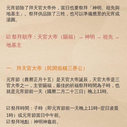
元宵節除了拜天官大帝外，當日也要祭拜「神明、祖先與
地基主」。祭拜供品除了三牲，也可以準備應景的元宵或
湯圓。
☑️
祭拜順序：天官大帝（賜福）→ 神明 → 祖先 →
地基主
一、拜天官大帝（民間俗稱三界公）
元宵節（農曆正月十五）是天官大帝誕辰，天官大帝是三
官大帝之一，主管賜福，最佳的祈福祭拜時間為子時，也
就是元宵節前一天（國曆二月二十三日）晚上11時。
☑️
祭拜時間：子時（即元宵節前一天晚上11時~翌日凌晨
1時）或元宵節當日中午前。
☑️ 祭拜地點：神明神龕前。