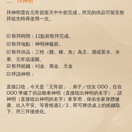
二、拜神明
拜神明需在元宵節當天中午前完成，拜完的供品可留至祭
拜祖先時再使用一次。
☑️ 祭拜時間：11點前祭拜完成。
☑️ 祭拜地點：神明神龕前。
☑️ 祭拜供品：三牲（雞、豬、魚）為主、酒或茶水、水
果、元宵或湯圓。
☑️ 祭拜紙錢：刈金、壽金、天金
☑️ 呼請神明：
直接口唸，今天是「元宵節」，弟子／信女 OOO，住在
OOO 準備了供品敬奉神明（直接唸出神明的名字），請
神明（直接唸出神明的名字）來享用，保佑全家身體健
康、出入平安。等香燒過2／3，即可將供桌上的紙錢取
下、拜三拜後燒化。