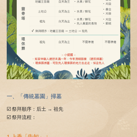
一、「傳統墓園」掃墓
☑️ 祭拜順序：后土 → 祖先
☑️ 祭拜流程：
1.上香「告知」：