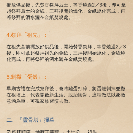
擺放供品後，先焚香祭拜后土，等香燒過2／3後，即可拿
起祭拜后土的金紙，三拜後開始燒化，金紙燒化完成，再
將祭拜的酒水灑在金紙焚燒處。
4.祭拜「祖先」：
在祖先墓前擺放好供品後，開始焚香祭拜，等香燒過2／3
後，即可拿起祭拜祖先的金紙，三拜後開始燒化，金紙燒
化完成，再將祭拜的酒水灑在金紙焚燒處。
5.剝撒「蛋殼」：
早期古禮在完成祭拜後，會將雞蛋打碎，將蛋殼剝掉並撒
在祖墳上，代表開啟新生活、脫胎換骨，這種做法以象徵
意涵為重，可視家族習慣去做。
二、「靈骨塔」掃墓
☑️ 祭拜順序：地藏王菩薩 → 土地公 → 祖先