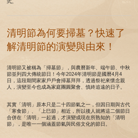
式。
清明節為何要掃墓？快速了
解清明節的演變與由來！
清明節又被稱為「掃墓節」，與農曆新年、端午節、中秋
節並列四大傳統節日！今年2024年清明節是國曆4月4
日，這段期間家家戶戶會掃墓拜拜，透過祭祀來懷念親
人，演變至今也成為家庭團圓聚會、慎終追遠的日子。
其實「清明」原本只是二十四節氣之一，但因日期與古代
「寒食節」、「上巳節」相近，所以後人就將這二個節日
合併在「清明」一起過，才演變成現在所熟知的「清明
節」，是唯一一個涵蓋節氣與民俗文化的節日。