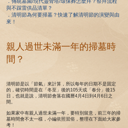
．傳統墓園/現代靈骨塔/環保葬怎麼拜？祭拜流程
與不踩雷供品清單？
．清明節為何要掃墓？快速了解清明節的演變與由
來！
親人過世未滿一年的掃墓時
間？
清明節是以「節氣」來計算，所以每年的日期不是固定
的，確切時間是在「冬至」後的105天或「春分」後15
日，也就是說，清明節會落在國曆4月4日到4月6日之
間。
如果家中有親人過世未滿一年，要特別留意，前三年的掃
墓時間會不太一樣，小編依照習俗，整理在下面給大家參
考！