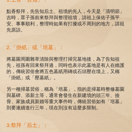
點香祭拜，先告知后土、祖墳的先人，今天是「清明節」
吉時，眾子孫前來祭拜與整理祖墳，請祖上保佑子孫平
安、事事順利，整理時如果有打擾或不周到的地方，請祖
先原諒。
2.「掛紙」或「培墓」：
將墓園周圍雜草清除與整理打掃完墓地後，為了告知祖
先，祖孫有回來祭拜過，同時也表示此墓地是有人在維護
的，傳統習俗會將五色墓紙用磚或石頭壓在墳上，又稱
「掛紙」或「壓墓紙」。
另一種掃墓習俗，稱為「培墓」，指的是掃墓時整修墓園
與墓碑、添新土等，通常會發生在新建墳的頭三年、撿
骨、家族成員新婚等重大事件時，傳統習俗如有「培墓」
則要連續進行三年，現在則沒有這麼多限制。
3.祭拜「后土」：