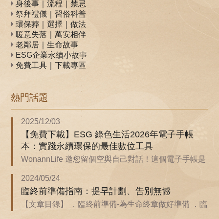
身後事｜流程｜禁忌
祭拜禮儀｜習俗科普
環保葬｜選擇｜做法
暖意失落｜萬安相伴
老鄰居｜生命故事
ESG企業永續小故事
免費工具｜下載專區
熱門話題
2025/12/03
【免費下載】ESG 綠色生活2026年電子手帳
本：實踐永續環保的最佳數位工具
WonannLife 邀您留個空與自己對話！這個電子手帳是
關於回歸自...
2024/05/24
臨終前準備指南：提早計劃、告別無憾
【文章目錄】 ．臨終前準備-為生命終章做好準備 ．臨
終前...