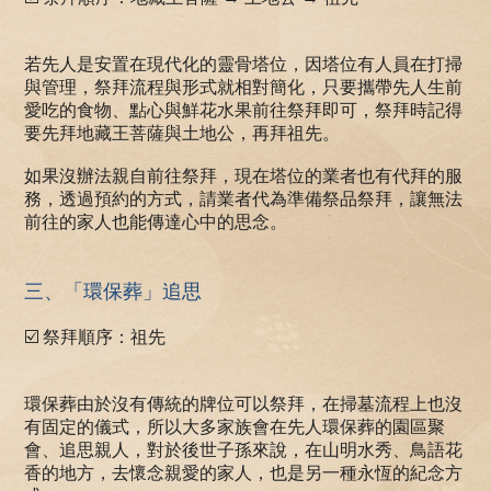
若先人是安置在現代化的靈骨塔位，因塔位有人員在打掃
與管理，祭拜流程與形式就相對簡化，只要攜帶先人生前
愛吃的食物、點心與鮮花水果前往祭拜即可，祭拜時記得
要先拜地藏王菩薩與土地公，再拜祖先。
如果沒辦法親自前往祭拜，現在塔位的業者也有代拜的服
務，透過預約的方式，請業者代為準備祭品祭拜，讓無法
前往的家人也能傳達心中的思念。
三、「環保葬」追思
☑️ 祭拜順序：祖先
環保葬由於沒有傳統的牌位可以祭拜，在掃墓流程上也沒
有固定的儀式，所以大多家族會在先人環保葬的園區聚
會、追思親人，對於後世子孫來說，在山明水秀、鳥語花
香的地方，去懷念親愛的家人，也是另一種永恆的紀念方