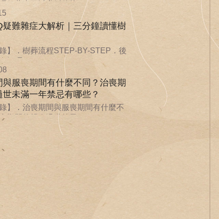
環保葬也可以遵循傳統...
15
AQ疑難雜症大解析｜三分鐘讀懂樹
】．樹葬流程STEP-BY-STEP．後
解嗎？．...
08
間與服喪期間有什麼不同？治喪期
過世未滿一年禁忌有哪些？
錄】．治喪期間與服喪期間有什麼不
喪期間的親人過世禁忌...