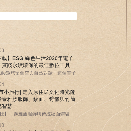
03
載】ESG 綠色生活2026年電子
：實踐永續環保的最佳數位工具
nLife邀您留個空與自己對話！這個電子
回歸自我...
04
城市小旅行] 走入原住民文化時光隧
驗泰雅族服飾、紋面、狩獵與竹筒
統智慧
錄】．泰雅族服飾與傳統紋面體驗｜
漸消失的文化洗禮．原...
10