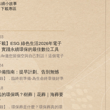
永續小故事
｜下載專區
03
載】ESG 綠色生活2026年電子
：實踐永續環保的最佳數位工具
nLife邀您留個空與自己對話！這個電子
回歸自我...
24
準備指南：提早計劃、告別無憾
錄】．臨終前準備-為生命終章做好準
準備-選擇優良殯...
18
真的環保嗎？樹葬｜花葬｜海葬要
？
錄】．環保葬是什麼？環保葬真的環