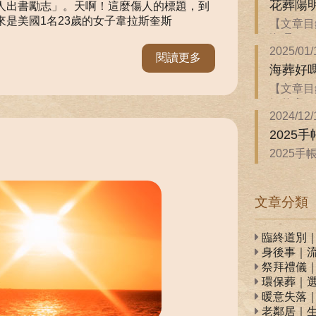
花葬陽
人出書勵志」。天啊！這麼傷人的標題，到
是美國1名23歲的女子韋拉斯奎斯
【文章目
海嗎？．
2025/01/
閱讀更多
海葬好
【文章目
解什麼？
2024/12/
2025
2025
Wonann
文章分類
臨終道別
身後事｜
祭拜禮儀
環保葬｜
暖意失落
老鄰居｜