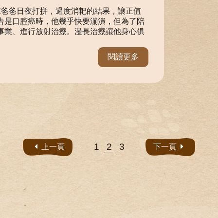
陳爸爸日夜打拼，過度消耙的結果，讓正值
告是口腔癌時，他幾乎快要漰潰，但為了陪
事業、進行放射治療。漫長治療讓他身心俱
閱讀更多
1
2
3
上一頁
下一頁