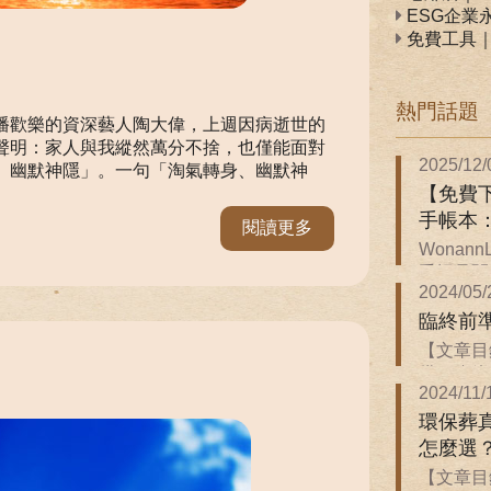
ESG企業
免費工具
熱門話題
播歡樂的資深藝人陶大偉，上週因病逝世的
聲明：家人與我縱然萬分不捨，也僅能面對
2025/12/
、幽默神隱」。一句「淘氣轉身、幽默神
【免費下
手帳本
閱讀更多
Wonan
手帳是關於
2024/05/
臨終前
【文章目
備．臨終前
2024/11/
環保葬
怎麼選
【文章目