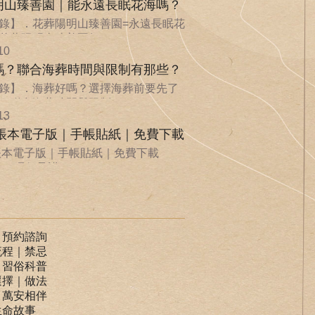
明山臻善園｜能永遠長眠花海嗎？
錄】．花葬陽明山臻善園=永遠長眠花
花葬陽明山臻善園如...
10
嗎？聯合海葬時間與限制有那些？
錄】．海葬好嗎？選擇海葬前要先了
．聯合海葬時間與限制...
13
手帳本電子版｜手帳貼紙｜免費下載
手帳本電子版｜手帳貼紙｜免費下載
Life環保承諾...
｜預約諮詢
流程｜禁忌
｜習俗科普
選擇｜做法
｜萬安相伴
生命故事