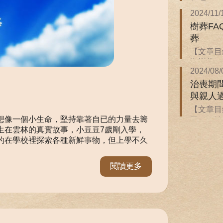
保嗎？．
2024/11/
樹葬F
葬
【文章目錄
悔樹葬！有
2024/08/
治喪期
與親人
【文章目
想像一個小生命，堅持靠著自已的力量去籌
同？．治
生在雲林的真實故事，小豆豆7歲剛入學，
的在學校裡探索各種新鮮事物，但上學不久
閱讀更多