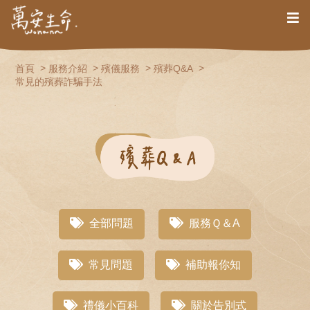
首頁
服務介紹
殯儀服務
殯葬Q&A
常見的殯葬詐騙手法
全部問題
服務Ｑ＆A
常見問題
補助報你知
禮儀小百科
關於告別式