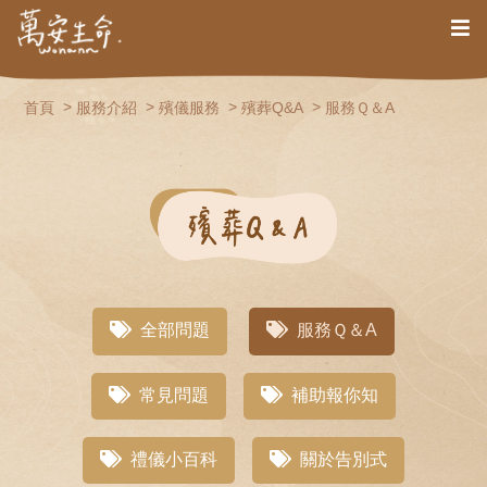
首頁
服務介紹
殯儀服務
殯葬Q&A
服務Ｑ＆A
全部問題
服務Ｑ＆A
常見問題
補助報你知
禮儀小百科
關於告別式