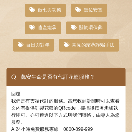
做七與功德
靈位安置
遺產繼承
關於環保葬
百日與對年
常見的殯葬詐騙手法
Q
萬安生命是否有代訂花籃服務？
回覆：
我們是有雲端代訂的服務。當您收到訃聞時可以查看
文內有提供訂製花籃的QRcode，掃描後按著步驟執
行即可。亦可透過以下方式與我們聯絡，由專人為您
服務。
A.24小時免費服務專線：0800-899-999