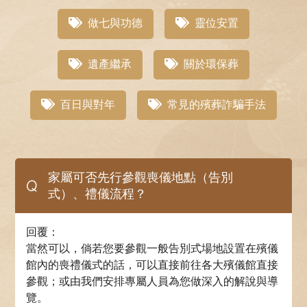
做七與功德
靈位安置
遺產繼承
關於環保葬
百日與對年
常見的殯葬詐騙手法
家屬可否先行參觀喪儀地點（告別
Q
式）、禮儀流程？
回覆：
當然可以，倘若您要參觀一般告別式場地設置在殯儀
館內的喪禮儀式的話，可以直接前往各大殯儀館直接
參觀；或由我們安排專屬人員為您做深入的解說與導
覽。