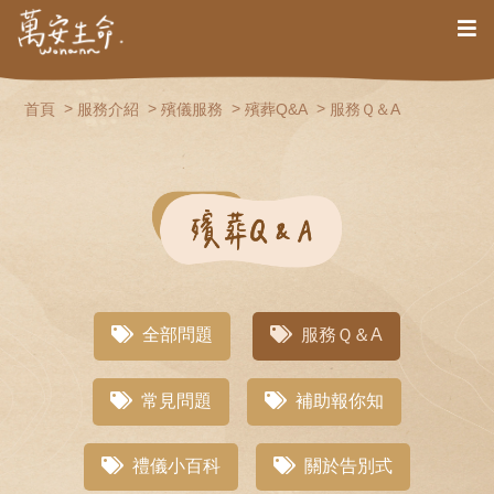
首頁
服務介紹
殯儀服務
殯葬Q&A
服務Ｑ＆A
全部問題
服務Ｑ＆A
常見問題
補助報你知
禮儀小百科
關於告別式