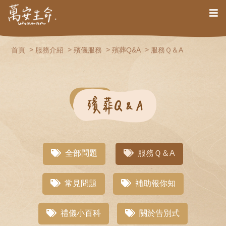
首頁
服務介紹
殯儀服務
殯葬Q&A
服務Ｑ＆A
全部問題
服務Ｑ＆A
常見問題
補助報你知
禮儀小百科
關於告別式