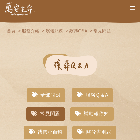
首頁
服務介紹
殯儀服務
殯葬Q&A
常見問題
全部問題
服務Ｑ＆A
常見問題
補助報你知
禮儀小百科
關於告別式