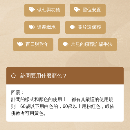
做七與功德
靈位安置
遺產繼承
關於環保葬
百日與對年
常見的殯葬詐騙手法
Q
訃聞要用什麼顏色？
回覆：
訃聞的樣式和顏色的使用上，都有其嚴謹的使用規
則，60歲以下用白色的，60歲以上用粉紅色，皈依
佛教者可用黃色。