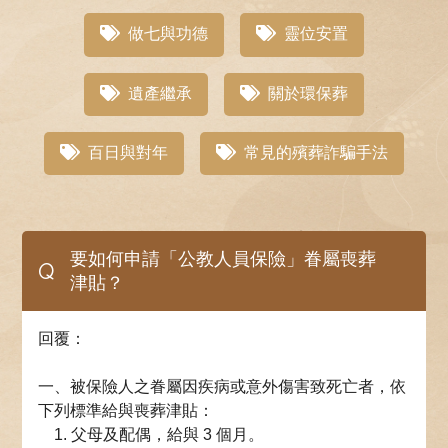
做七與功德
靈位安置
遺產繼承
關於環保葬
百日與對年
常見的殯葬詐騙手法
要如何申請「公教人員保險」眷屬喪葬
Q
津貼？
回覆：
一、被保險人之眷屬因疾病或意外傷害致死亡者，依
下列標準給與喪葬津貼：
1. 父母及配偶，給與 3 個月。