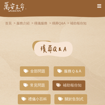
首頁
服務介紹
殯儀服務
殯葬Q&A
補助報你知
全部問題
服務Ｑ＆A
常見問題
補助報你知
禮儀小百科
關於告別式