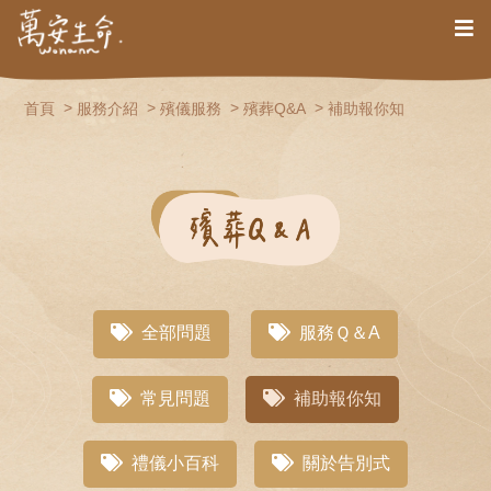
首頁
服務介紹
殯儀服務
殯葬Q&A
補助報你知
全部問題
服務Ｑ＆A
常見問題
補助報你知
禮儀小百科
關於告別式