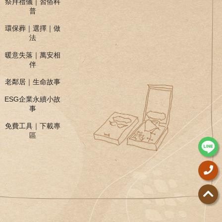
祭拜禮儀｜習俗科
普
環保葬｜選擇｜做
法
暖意失落｜萬安相
伴
老鄰居｜生命故事
ESG企業永續小故
事
免費工具｜下載專
區