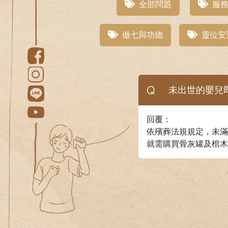
全部問題
服務
做七與功德
靈位安
Q
未出世的嬰兒
回覆：
依殯葬法規規定，未滿
就需購買骨灰罐及棺木