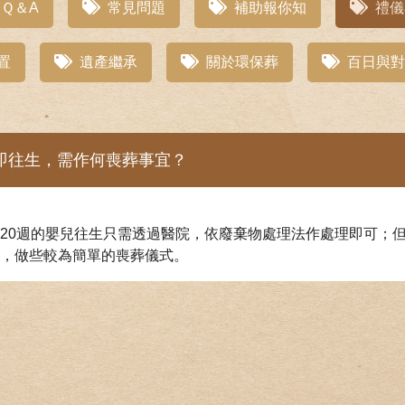
Ｑ＆A
常見問題
補助報你知
禮儀
置
遺產繼承
關於環保葬
百日與對
即往生，需作何喪葬事宜？
20週的嬰兒往生只需透過醫院，依廢棄物處理法作處理即可；但
，做些較為簡單的喪葬儀式。