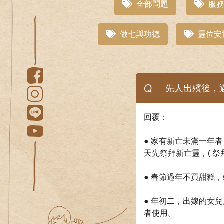
全部問題
服務
做七與功德
靈位安
Q
先人出殯後，
回覆：
● 家有新亡未滿一年者
天先祭拜新亡靈，( 
● 春節過年不買甜糕
● 年初二，出嫁的女兒
者使用。