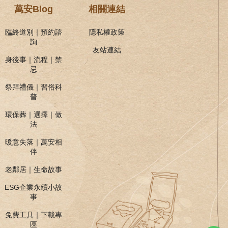
萬安Blog
相關連結
臨終道別｜預約諮
隱私權政策
詢
友站連結
身後事｜流程｜禁
忌
祭拜禮儀｜習俗科
普
環保葬｜選擇｜做
法
暖意失落｜萬安相
伴
老鄰居｜生命故事
ESG企業永續小故
事
免費工具｜下載專
區