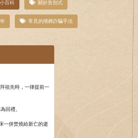
小百科
關於告別式
年
常見的殯葬詐騙手法
 祭拜祖先時，一律提前一
精為回禮。
同新床一併焚燒給新亡的逝