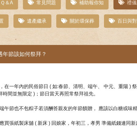
Ｑ＆A
常見問題
補助報你知
禮儀
置
遺產繼承
關於環保葬
百日與對
遇年節該如何祭拜？
，在一年內的民俗節日 ( 如:春節、清明、端午、 中元、重陽 )
祭拜時間並無限定 )；節日當天再照常祭拜祖先。
，端午節也不包粽子若須酬答親友的年節饋贈， 應該以白糖或味
應買張紙製床舖 ( 新床 ) 回娘家，年初三，孝男 準備紙錢連