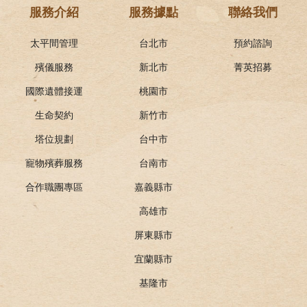
服務介紹
服務據點
聯絡我們
太平間管理
台北市
預約諮詢
殯儀服務
新北市
菁英招募
國際遺體接運
桃園市
生命契約
新竹市
塔位規劃
台中市
寵物殯葬服務
台南市
合作職團專區
嘉義縣市
高雄市
屏東縣市
宜蘭縣市
基隆市