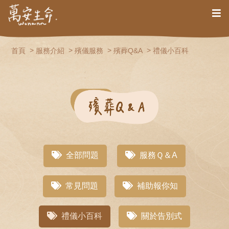
首頁
服務介紹
殯儀服務
殯葬Q&A
禮儀小百科
全部問題
服務Ｑ＆A
常見問題
補助報你知
禮儀小百科
關於告別式