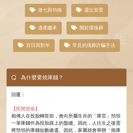
做七與功德
靈位安置
遺產繼承
關於環保葬
百日與對年
常見的殯葬詐騙手法
Q
為什麼要燒庫錢？
回覆：
【民間習俗】
相傳人在投胎轉世前，會向所屬生肖的「庫官」預領
一筆庫錢作為投胎路上的盤纏。因此，人往生之後需
將預領的庫錢如數繳還。因此，家屬就會舉辦「燒庫