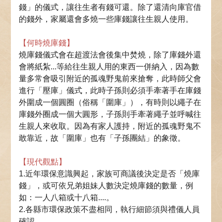
錢」的儀式，讓往生者有錢可還。除了還清向庫官借
的錢外，家屬還會多燒一些庫錢讓往生親人使用。
【何時燒庫錢】
燒庫錢儀式會在超渡法會後集中焚燒，除了庫錢外還
會將紙紮...等給往生親人用的東西一併納入，因為數
量多常會吸引附近的孤魂野鬼前來搶奪，此時師父會
進行「壓庫」儀式，此時子孫則必須手牽著手在庫錢
外圍成一個圓圈（俗稱「圍庫」），有時則以繩子在
庫錢外圈成一個大圓形，子孫則手牽著繩子並呼喊往
生親人來收取。因為有家人護持，附近的孤魂野鬼不
敢靠近，故「圍庫」也有「子孫團結」的象徵。
【現代觀點】
1.近年環保意識興起，家族可商議後決定是否「燒庫
錢」，或可依兄弟姐妹人數決定燒庫錢的數量，例
如：一人八箱或十八箱....。
2.各縣市環保政策不盡相同，執行細節須與禮儀人員
確認。