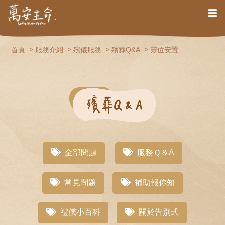
首頁
服務介紹
殯儀服務
殯葬Q&A
靈位安置
全部問題
服務Ｑ＆A
常見問題
補助報你知
禮儀小百科
關於告別式