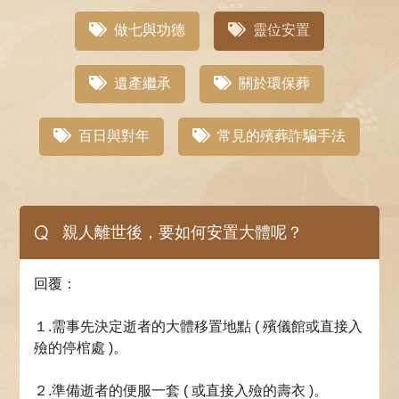
做七與功德
靈位安置
遺產繼承
關於環保葬
百日與對年
常見的殯葬詐騙手法
Q
親人離世後，要如何安置大體呢？
回覆：
１.需事先決定逝者的大體移置地點 ( 殯儀館或直接入
殮的停棺處 )。
２.準備逝者的便服一套 ( 或直接入殮的壽衣 )。