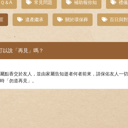
Ｑ＆A
常見問題
補助報你知
禮儀
置
遺產繼承
關於環保葬
百日與對
可以說「再見」嗎？
屬點香交於友人，並由家屬告知逝者何者前來，請保佑友人一切
去時「勿道再見」。