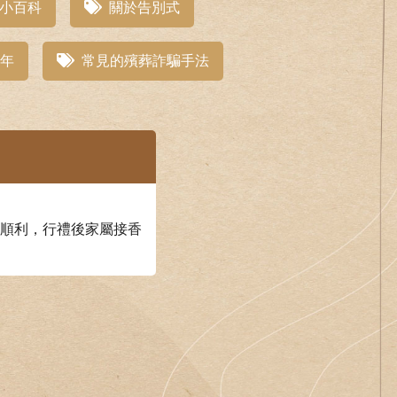
小百科
關於告別式
年
常見的殯葬詐騙手法
順利，行禮後家屬接香