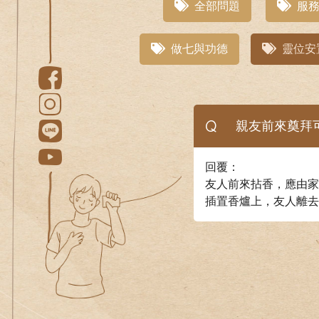
全部問題
服務
做七與功德
靈位安
Q
親友前來奠拜
回覆：
友人前來拈香，應由家
插置香爐上，友人離