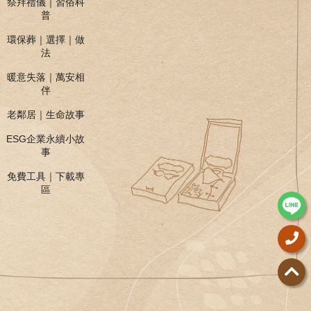
祭拜禮儀｜習俗科
普
環保葬｜選擇｜做
法
暖意失落｜萬安相
伴
老鄰居｜生命故事
ESG企業永續小故
事
免費工具｜下載專
區