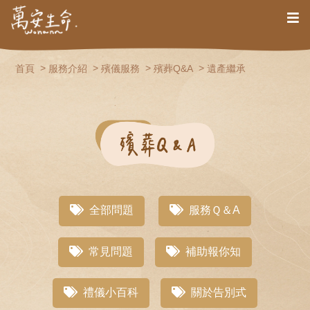
首頁
服務介紹
殯儀服務
殯葬Q&A
遺產繼承
全部問題
服務Ｑ＆A
常見問題
補助報你知
禮儀小百科
關於告別式