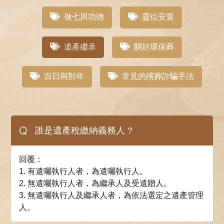
做七與功德
靈位安置
遺產繼承
關於環保葬
百日與對年
常見的殯葬詐騙手法
Q
誰是遺產稅繳納義務人 ?
回覆：
1. 有遺囑執行人者，為遺囑執行人。
2. 無遺囑執行人者，為繼承人及受遺贈人。
3. 無遺囑執行人及繼承人者，為依法選定之遺產管理
人。