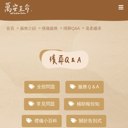
首頁
服務介紹
殯儀服務
殯葬Q&A
遺產繼承
全部問題
服務Ｑ＆A
常見問題
補助報你知
禮儀小百科
關於告別式