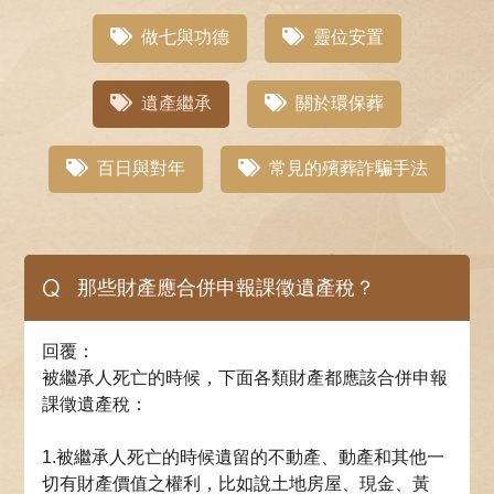
做七與功德
靈位安置
遺產繼承
關於環保葬
百日與對年
常見的殯葬詐騙手法
Q
那些財產應合併申報課徵遺產稅？
回覆：
被繼承人死亡的時候，下面各類財產都應該合併申報
課徵遺產稅：
1.被繼承人死亡的時候遺留的不動產、動產和其他一
切有財產價值之權利，比如說土地房屋、現金、黃