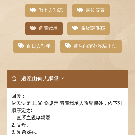
做七與功德
靈位安置
遺產繼承
關於環保葬
百日與對年
常見的殯葬詐騙手法
Q
遺產由何人繼承 ?
回覆：
依民法第 1138 條規定:遺產繼承人除配偶外，依下列
順序定之:
1. 直系血親卑親屬。
2. 父母。
3. 兄弟姊妹。