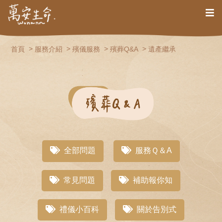
首頁
服務介紹
殯儀服務
殯葬Q&A
遺產繼承
全部問題
服務Ｑ＆A
常見問題
補助報你知
禮儀小百科
關於告別式