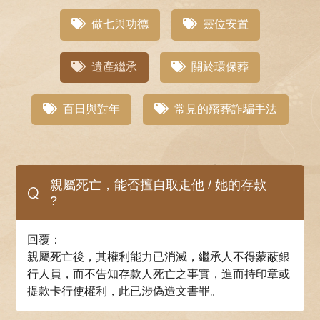
做七與功德
靈位安置
遺產繼承
關於環保葬
百日與對年
常見的殯葬詐騙手法
親屬死亡，能否擅自取走他 / 她的存款
Q
?
回覆：
親屬死亡後，其權利能力已消滅，繼承人不得蒙蔽銀
行人員，而不告知存款人死亡之事實，進而持印章或
提款卡行使權利，此已涉偽造文書罪。