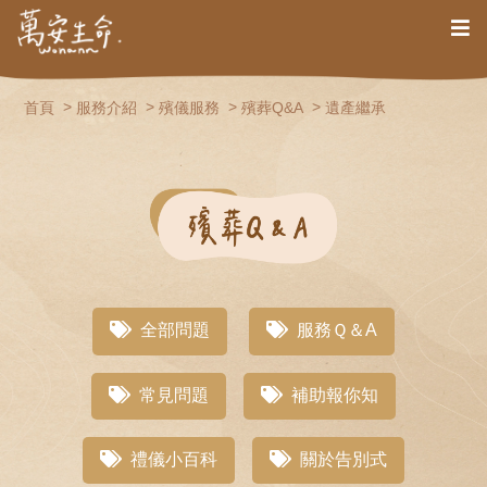
首頁
服務介紹
殯儀服務
殯葬Q&A
遺產繼承
全部問題
服務Ｑ＆A
常見問題
補助報你知
禮儀小百科
關於告別式