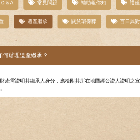
Ｑ＆A
常見問題
補助報你知
禮儀
置
遺產繼承
關於環保葬
百日與對
何辦理遺產繼承 ?
財產需證明其繼承人身分，應檢附其所在地國經公證人證明之宣
本。