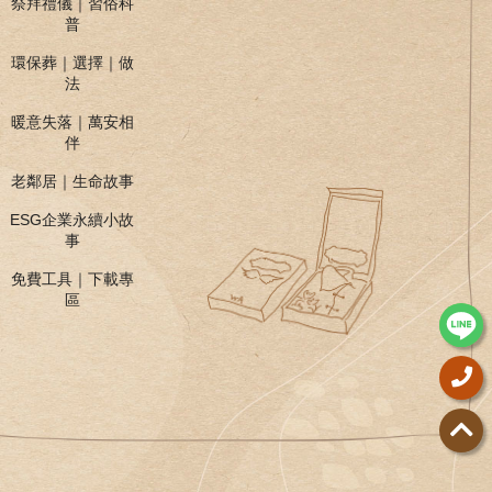
祭拜禮儀｜習俗科
普
環保葬｜選擇｜做
法
暖意失落｜萬安相
伴
老鄰居｜生命故事
ESG企業永續小故
事
免費工具｜下載專
區