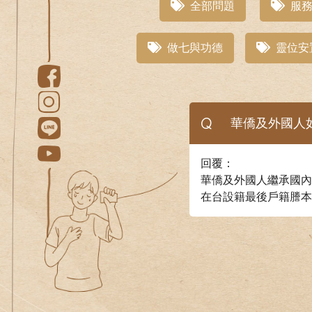
全部問題
服務
做七與功德
靈位安
Q
華僑及外國人如
回覆：
華僑及外國人繼承國內
在台設籍最後戶籍謄