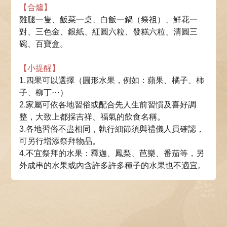
【合爐】
雞腿一隻、飯菜一桌、白飯一鍋（祭祖）、鮮花一
對、三色金、銀紙、紅圓六粒、發糕六粒、清圓三
碗、百寶盒。
【小提醒】
1.四果可以選擇（圓形水果，例如：蘋果、橘子、柿
子、柳丁⋯）
2.家屬可依各地習俗或配合先人生前習慣及喜好調
整，大致上都採吉祥、福氣的飲食名稱。
3.各地習俗不盡相同，執行細節須與禮儀人員確認，
可另行增添祭拜物品。
4.不宜祭拜的水果：釋迦、鳳梨、芭樂、番茄等，另
外成串的水果或內含許多許多種子的水果也不適宜。