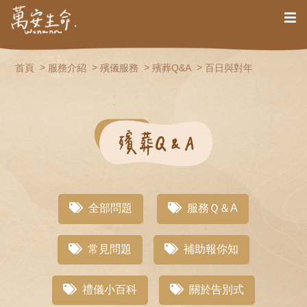
首頁
服務介紹
殯儀服務
殯葬Q&A
百日與對年
全部問題
服務Ｑ＆A
常見問題
補助報你知
禮儀小百科
關於告別式