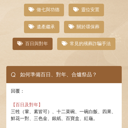
做七與功德
靈位安置
遺產繼承
關於環保葬
百日與對年
常見的殯葬詐騙手法
Q
如何準備百日、對年、合爐祭品？
回覆：
【百日及對年】
三牲（葷、素皆可）、十二菜碗、一碗白飯、四果、
鮮花一對、三色金、銀紙、百寶盒、紅龜。