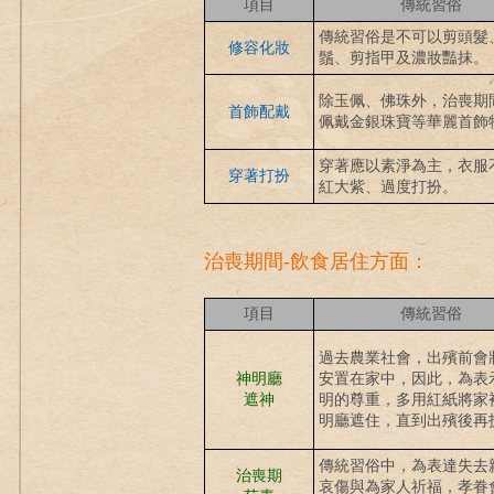
項目
傳統習俗
傳統習俗是不可以剪頭髮
修容化妝
鬚、剪指甲及濃妝豔抹。
除玉佩、佛珠外，治喪期
首飾配戴
佩戴金銀珠寶等華麗首飾
穿著應以素淨為主，衣服
穿著打扮
紅大紫、過度打扮。
治喪期間-飲食居住方面：
項目
傳統習俗
過去農業社會，出殯前會
神明廳
安置在家中，因此，為表
遮神
明的尊重，多用紅紙將家
明廳遮住，直到出殯後再
傳統習俗中，為表達失去
治喪期
哀傷與為家人祈福，孝眷