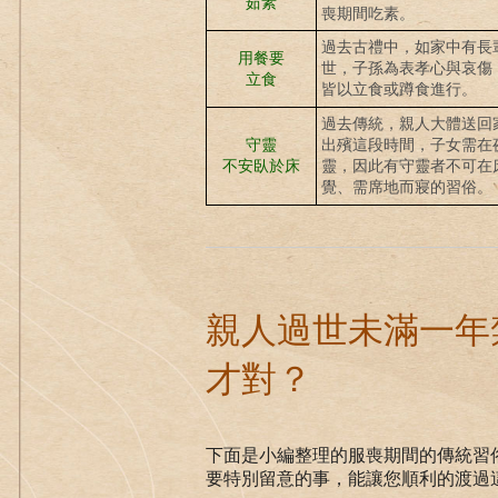
茹素
喪期間吃素。
過去古禮中，如家中有長
用餐要
世，子孫為表孝心與哀傷
立食
皆以立食或蹲食進行。
過去傳統，親人大體送回
守靈
出殯這段時間，子女需在
不安臥於床
靈，因此有守靈者不可在
覺、需席地而寢的習俗。
親人過世未滿一年禁
才對？
下面是小編整理的服喪期間的傳統習
要特別留意的事，能讓您順利的渡過