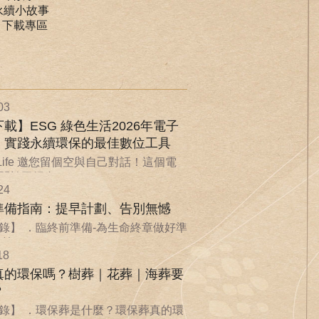
永續小故事
｜下載專區
03
載】ESG 綠色生活2026年電子
：實踐永續環保的最佳數位工具
nLife 邀您留個空與自己對話！這個電
於回歸自...
24
準備指南：提早計劃、告別無憾
錄】 ．臨終前準備-為生命終章做好準
...
18
真的環保嗎？樹葬｜花葬｜海葬要
？
錄】 ．環保葬是什麼？環保葬真的環