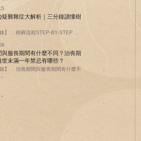
環保葬也...
15
AQ疑難雜症大解析｜三分鐘讀懂樹
】 ．樹葬流程STEP-BY-STEP ．
08
間與服喪期間有什麼不同？治喪期
過世未滿一年禁忌有哪些？
錄】 ．治喪期間與服喪期間有什麼不
喪期...