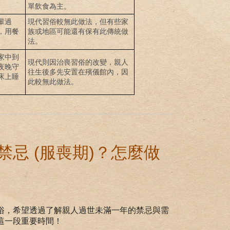
單飲食為主。
輩過
現代習俗較無此做法，但有些家
，用餐
族或地區可能還有保有此傳統做
法。
家中到
現代則因治喪習俗的改變，親人
夜晚守
往生後多先安置在殯儀館內，因
床上睡
此較無此做法。
忌 (服喪期)？怎麼做
俗，希望透過了解親人過世未滿一年的禁忌與需
這一段重要時間！