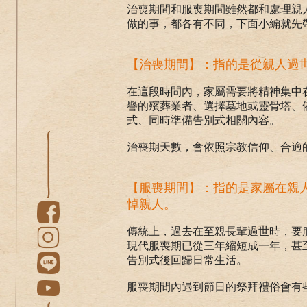
治喪期間和服喪期間雖然都和處理親
做的事，都各有不同，下面小編就先
【治喪期間】：指的是從親人過
在這段時間內，家屬需要將精神集中
譽的殯葬業者、選擇墓地或靈骨塔、
式、同時準備告別式相關內容。
治喪期天數，會依照宗教信仰、合適
【服喪期間】：指的是家屬在親
悼親人。
傳統上，過去在至親長輩過世時，要
現代服喪期已從三年縮短成一年，甚
告別式後回歸日常生活。
服喪期間內遇到節日的祭拜禮俗會有