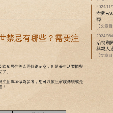
保嗎？ ．
2024/11/
樹葬F
葬
【文章目錄
後悔...
世禁忌有哪些？需要注
2024/08/
治喪期
與親人
【文章目
同？ ．治
及飲食居住等皆需特別留意，但隨著生活習慣與
宜了。
與注意事項做為參考，您可以依照家族傳統或是
程！