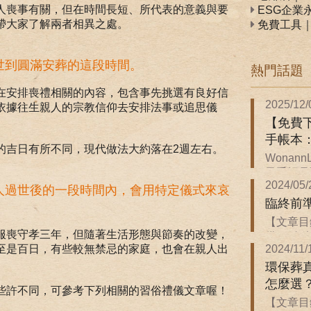
人喪事有關，但在時間長短、所代表的意義與要
ESG企業
帶大家了解兩者相異之處。
免費工具
世到圓滿安葬的這段時間。
熱門話題
在安排喪禮相關的內容，包含事先挑選有良好信
2025/12/
依據往生親人的宗教信仰去安排法事或追思儀
【免費下
手帳本
的吉日有所不同，現代做法大約落在2週左右。
Wonan
子手帳是關
2024/05/
人過世後的一段時間內，會用特定儀式來哀
臨終前
【文章目
服喪守孝三年，但隨著生活形態與節奏的改變，
備 ．臨終前
2024/11/
至是百日，有些較無禁忌的家庭，也會在親人出
環保葬
怎麼選
些許不同，可參考下列相關的習俗禮儀文章喔！
【文章目