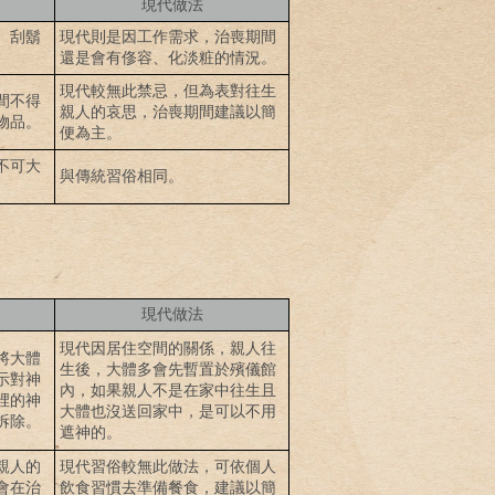
現代做法
、刮鬍
現代則是因工作需求，治喪期間
還是會有
俢
容、化淡粧的情況。
現代較無此禁忌，但為表對往生
間不得
親人的哀思，治喪期間建議以簡
物品。
便為主。
不可大
與傳統習俗相同。
現代做法
現代因居住空間的關係，親人往
將大體
生後，大體多會先暫置於殯儀館
示對神
內，如果親人不是在家中往生且
裡的神
大體也沒送回家中，是可以不用
拆除。
遮神的。
親人的
現代習俗較無此做法，可依個人
會在治
飲食習慣去準備餐食，建議以簡