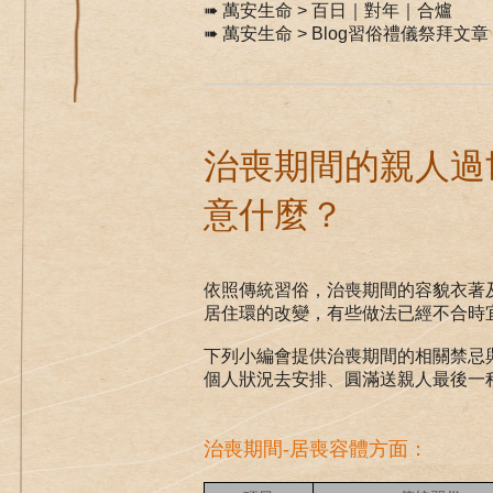
➠ 萬安生命 >
百日｜對年｜合爐
➠ 萬安生命 >
Blog習俗禮儀祭拜文章
治喪期間的親人過
意什麼？
依照傳統習俗，治喪期間的容貌衣著
居住環的改變，有些做法已經不合時
下列小編會提供治喪期間的相關禁忌
個人狀況去安排、圓滿送親人最後一
治喪期間-居喪容體方面：