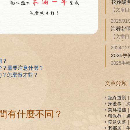
花葬陽
【文章目
花海嗎？ 
2025/01/
海葬好
【文章目
解什麼？ 
2024/12/
2025
同？
2025
些？需要注意什麼？
WonannL
期)？怎麼做才對？
s
文章分類
臨終道別
身後事｜
祭拜禮儀
間有什麼不同？
環保葬｜
暖意失落
老鄰居｜