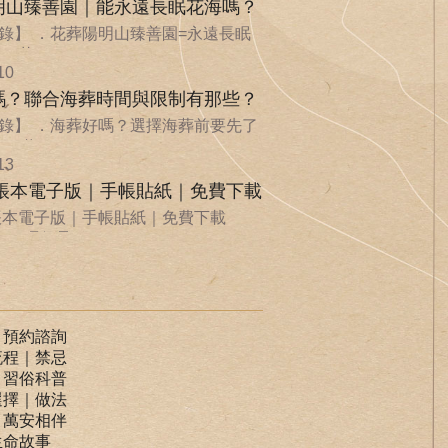
明山臻善園｜能永遠長眠花海嗎？
錄】 ．花葬陽明山臻善園=永遠長眠
．花...
10
嗎？聯合海葬時間與限制有那些？
錄】 ．海葬好嗎？選擇海葬前要先了
．聯...
13
手帳本電子版｜手帳貼紙｜免費下載
手帳本電子版｜手帳貼紙｜免費下載
ife 環保承...
｜預約諮詢
流程｜禁忌
｜習俗科普
選擇｜做法
｜萬安相伴
生命故事