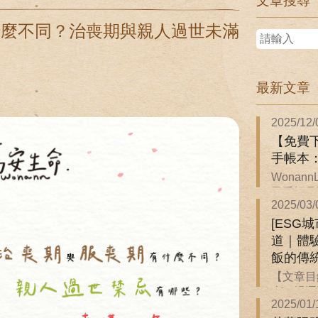
文章搜尋
什麼不同？治喪期與親人過世未滿
最新文章
2025/12/
【免費下
手帳本
Wonan
子手帳是關
2025/03/
[ESG
道｜體
飯的傳
【文章目
來一場逐
2025/01/